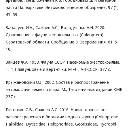
ареалов, предложенная К.Б. Городковым для северной
части Палеарктики. Энтомологическое обозрение, 97 (1):
47–59.
Забалуев И.А., Сажнев А.С., Володченко А.Н. 2020.
Дополнение к фауне жесткокры-лых (Coleoptera)
Саратовской области. Сообщение 3. Эверсманния, 61: 5–
10.
Зайцев Ф.А. 1953. Фауна СССР. Насекомые жесткокрылые.
Т. 4. Плавунцовые и верт-ячки. М.–Л., АН СССР, 377 с.
Крыжановский О.Л. 2002. Состав и распространение
энтомофаун земного шара. М., Т-во научных изданий КМК
237 с.
Литовкин С.В., Сажнев А.С. 2016. Новые данные по
распространению и биологии водных жуков (Coleoptera:
Haliplidae, Dytiscidae, Helophoridae, Georissidae, Hydrophi-