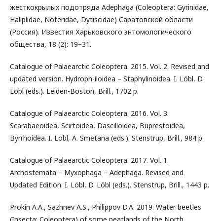
жесткокрылых подотряда Adephaga (Coleoptera: Gyrinidae,
Haliplidae, Noteridae, Dytiscidae) Саратовской области
(Россия). Известия Харьковского энтомологического
общества, 18 (2): 19–31.
Catalogue of Palaearctic Coleoptera. 2015. Vol. 2. Revised and
updated version. Hydroph-iloidea – Staphylinoidea. I. Löbl, D.
Löbl (eds.). Leiden-Boston, Brill., 1702 p.
Catalogue of Palaearctic Coleoptera. 2016. Vol. 3.
Scarabaeoidea, Scirtoidea, Dascilloidea, Buprestoidea,
Byrrhoidea. I. Löbl, A. Smetana (eds.). Stenstrup, Brill., 984 p.
Catalogue of Palaearctic Coleoptera. 2017. Vol. 1.
Archostemata – Myxophaga – Adephaga. Revised and
Updated Edition. I. Löbl, D. Löbl (eds.). Stenstrup, Brill., 1443 p.
Prokin A.A., Sazhnev A.S., Philippov D.A. 2019. Water beetles
(Insecta: Coleoptera) of some peatlands of the North