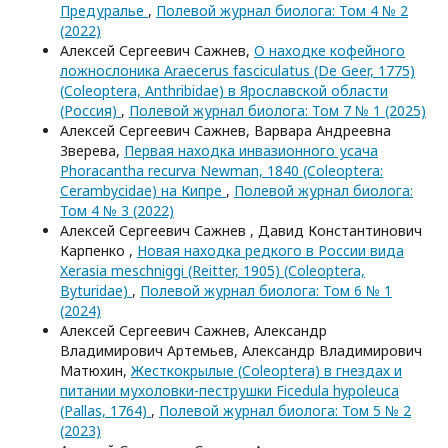
Предуралье
,
Полевой журнал биолога: Том 4 № 2
(2022)
Алексей Сергеевич Сажнев,
О находке кофейного
ложнослоника Araecerus fasciculatus (De Geer, 1775)
(Coleoptera, Anthribidae) в Ярославской области
(Россия)
,
Полевой журнал биолога: Том 7 № 1 (2025)
Алексей Сергеевич Сажнев, Варвара Андреевна
Зверева,
Первая находка инвазионного усача
Phoracantha recurva Newman, 1840 (Coleoptera:
Cerambycidae) на Кипре
,
Полевой журнал биолога:
Том 4 № 3 (2022)
Алексей Сергеевич Сажнев , Давид Константинович
Карпенко ,
Новая находка редкого в России вида
Xerasia meschniggi (Reitter, 1905) (Coleoptera,
Byturidae)
,
Полевой журнал биолога: Том 6 № 1
(2024)
Алексей Сергеевич Сажнев, Александр
Владимирович Артемьев, Александр Владимирович
Матюхин,
Жесткокрылые (Coleoptera) в гнездах и
питании мухоловки-пеструшки Ficedula hypoleuca
(Pallas, 1764)
,
Полевой журнал биолога: Том 5 № 2
(2023)