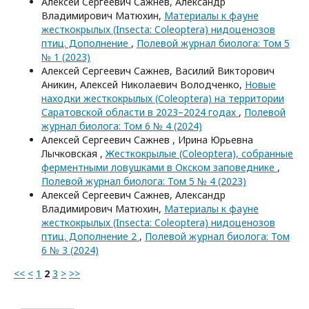
Алексей Сергеевич Сажнев, Александр
Владимирович Матюхин,
Материалы к фауне
жесткокрылых (Insecta: Coleoptera) нидоценозов
птиц. Дополнение
,
Полевой журнал биолога: Том 5
№ 1 (2023)
Алексей Сергеевич Сажнев, Василий Викторович
Аникин, Алексей Николаевич Володченко,
Новые
находки жесткокрылых (Coleoptera) на территории
Саратовской области в 2023–2024 годах
,
Полевой
журнал биолога: Том 6 № 4 (2024)
Алексей Сергеевич Сажнев , Ирина Юрьевна
Лычковская ,
Жесткокрылые (Coleoptera), собранные
ферментными ловушками в Окском заповеднике
,
Полевой журнал биолога: Том 5 № 4 (2023)
Алексей Сергеевич Сажнев, Александр
Владимирович Матюхин,
Материалы к фауне
жесткокрылых (Insecta: Coleoptera) нидоценозов
птиц. Дополнение 2
,
Полевой журнал биолога: Том
6 № 3 (2024)
<<
<
1
2
3
>
>>