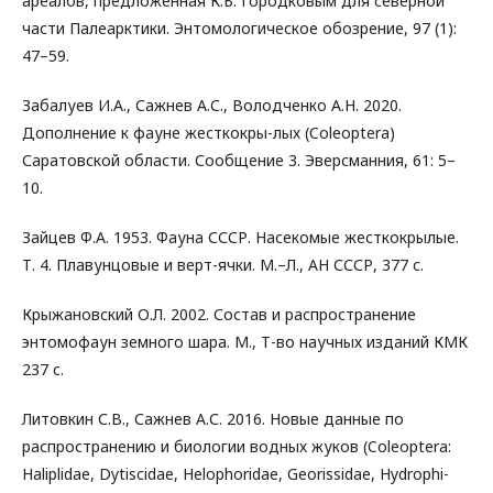
ареалов, предложенная К.Б. Городковым для северной
части Палеарктики. Энтомологическое обозрение, 97 (1):
47–59.
Забалуев И.А., Сажнев А.С., Володченко А.Н. 2020.
Дополнение к фауне жесткокры-лых (Coleoptera)
Саратовской области. Сообщение 3. Эверсманния, 61: 5–
10.
Зайцев Ф.А. 1953. Фауна СССР. Насекомые жесткокрылые.
Т. 4. Плавунцовые и верт-ячки. М.–Л., АН СССР, 377 с.
Крыжановский О.Л. 2002. Состав и распространение
энтомофаун земного шара. М., Т-во научных изданий КМК
237 с.
Литовкин С.В., Сажнев А.С. 2016. Новые данные по
распространению и биологии водных жуков (Coleoptera:
Haliplidae, Dytiscidae, Helophoridae, Georissidae, Hydrophi-