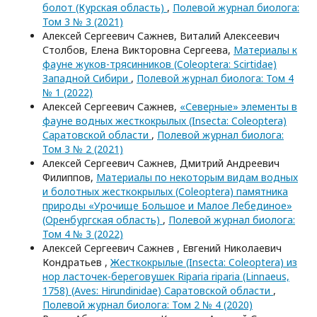
болот (Курская область)
,
Полевой журнал биолога:
Том 3 № 3 (2021)
Алексей Сергеевич Сажнев, Виталий Алексеевич
Столбов, Елена Викторовна Сергеева,
Материалы к
фауне жуков-трясинников (Coleoptera: Scirtidae)
Западной Сибири
,
Полевой журнал биолога: Том 4
№ 1 (2022)
Алексей Сергеевич Сажнев,
«Северные» элементы в
фауне водных жесткокрылых (Insecta: Coleoptera)
Саратовской области
,
Полевой журнал биолога:
Том 3 № 2 (2021)
Алексей Сергеевич Сажнев, Дмитрий Андреевич
Филиппов,
Материалы по некоторым видам водных
и болотных жесткокрылых (Coleoptera) памятника
природы «Урочище Большое и Малое Лебединое»
(Оренбургская область)
,
Полевой журнал биолога:
Том 4 № 3 (2022)
Алексей Сергеевич Сажнев , Евгений Николаевич
Кондратьев ,
Жесткокрылые (Insecta: Coleoptera) из
нор ласточек-береговушек Riparia riparia (Linnaeus,
1758) (Aves: Hirundinidae) Саратовской области
,
Полевой журнал биолога: Том 2 № 4 (2020)