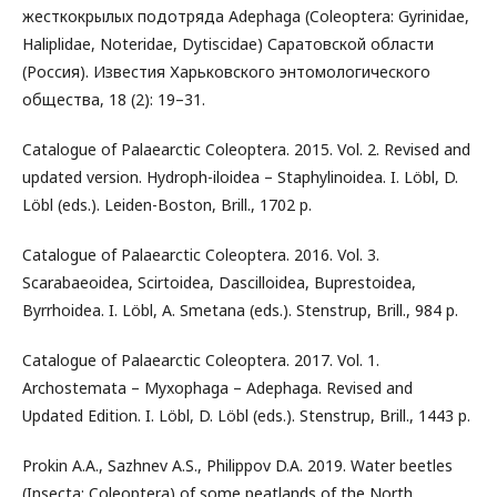
жесткокрылых подотряда Adephaga (Coleoptera: Gyrinidae,
Haliplidae, Noteridae, Dytiscidae) Саратовской области
(Россия). Известия Харьковского энтомологического
общества, 18 (2): 19–31.
Catalogue of Palaearctic Coleoptera. 2015. Vol. 2. Revised and
updated version. Hydroph-iloidea – Staphylinoidea. I. Löbl, D.
Löbl (eds.). Leiden-Boston, Brill., 1702 p.
Catalogue of Palaearctic Coleoptera. 2016. Vol. 3.
Scarabaeoidea, Scirtoidea, Dascilloidea, Buprestoidea,
Byrrhoidea. I. Löbl, A. Smetana (eds.). Stenstrup, Brill., 984 p.
Catalogue of Palaearctic Coleoptera. 2017. Vol. 1.
Archostemata – Myxophaga – Adephaga. Revised and
Updated Edition. I. Löbl, D. Löbl (eds.). Stenstrup, Brill., 1443 p.
Prokin A.A., Sazhnev A.S., Philippov D.A. 2019. Water beetles
(Insecta: Coleoptera) of some peatlands of the North