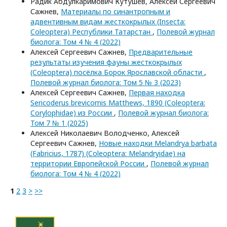
Радик Абдулкаримович Кутушев, Алексей Сергеевич
Сажнев,
Материалы по синантропным и
адвентивным видам жесткокрылых (Insecta:
Coleoptera) Республики Татарстан
,
Полевой журнал
биолога: Том 4 № 4 (2022)
Алексей Сергеевич Сажнев,
Предварительные
результаты изучения фауны жесткокрылых
(Coleoptera) посёлка Борок Ярославской области
,
Полевой журнал биолога: Том 5 № 3 (2023)
Алексей Сергеевич Сажнев,
Первая находка
Sericoderus brevicornis Matthews, 1890 (Coleoptera:
Corylophidae) из России
,
Полевой журнал биолога:
Том 7 № 1 (2025)
Алексей Николаевич Володченко, Алексей
Сергеевич Сажнев,
Новые находки Melandrya barbata
(Fabricius, 1787) (Coleoptera: Melandryidae) на
территории Европейской России
,
Полевой журнал
биолога: Том 4 № 4 (2022)
1
2
3
>
>>