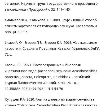
регионах. Научные труды государственного природного
заповедника «Присурский», 32: 141–145.
амалиева Ф.Ф., Салихова З.З. 2009. Эффективный способ
защиты картофеля от колорадского жука. Картофель и
овощи, 10: 17.
Исаев А.Ю., Егоров Л.В., Егоров К.А. 2004. Жесткокрылые
лесостепи Среднего Поволжья. Каталог. Ульяновск, УлГУ,
72 с.
Каплин В.Г. 2021. Распространение и биология
инвазионного вида фасолевой зерновки Acanthoscelides
obtectus (Insecta, Coleoptera, Bruchidae). Российский
журнал биологических инвазий, 4: 54–76. DOI:
10.35885/1996-1499-2021-14-4-54-76
Кутушев Р.А. 2020. Анализ данных по видам семейства
усачей (Coleoptera, Cerambycidae) Республики Татарстан.