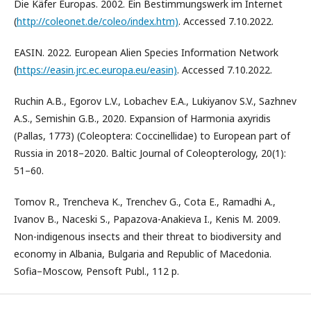
Die Käfer Europas. 2002. Ein Bestimmungswerk im Internet
(
http://coleonet.de/coleo/index.htm)
. Accessed 7.10.2022.
EASIN. 2022. European Alien Species Information Network
(
https://easin.jrc.ec.europa.eu/easin)
. Accessed 7.10.2022.
Ruchin A.B., Egorov L.V., Lobachev E.A., Lukiyanov S.V., Sazhnev
A.S., Semishin G.B., 2020. Expansion of Harmonia axyridis
(Pallas, 1773) (Coleoptera: Coccinellidae) to European part of
Russia in 2018–2020. Baltic Journal of Coleopterology, 20(1):
51–60.
Tomov R., Trencheva K., Trenchev G., Cota E., Ramadhi A.,
Ivanov B., Naceski S., Papazova-Anakieva I., Kenis M. 2009.
Non-indigenous insects and their threat to biodiversity and
economy in Albania, Bulgaria and Republic of Macedonia.
Sofia–Moscow, Pensoft Publ., 112 p.