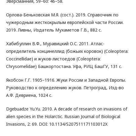
Эверсманния, 59–60: 46–58.
Орлова-Беньковская М.Я. (сост.). 2019. Справочник по
чужеродным жесткокрылым европейской части России.
2019. Ливны, Издатель Мухаметов Г.В., 882 с.
Хабибуллин В.Ф., Муравицкий О.С. 2011. Атлас-
определитель кокцинеллид (божьих коровок) (Coleoptera:
Coccinellidae) и жуков-листоедов (Coleoptera:
Chrysomelidae) Башкортостана. Уфа, РИЦ БашГУ, 131 с.
Якобсон Г.Г. 1905–1916. Жуки России и Западной Европы.
Руководство к определению жуков. Петроград, Изд-во
А.Ф. Девриена, 1024 с.
Dgebuadze Yu.Yu. 2010. A decade of research on invasions of
alien species in the Holarctic. Russian Journal of Biological
Invasions, 2: 69. DOI: 10.1134/S207511171103012X