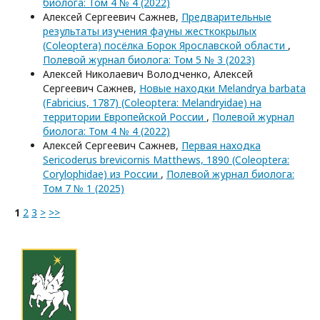
биолога: Том 4 № 4 (2022)
Алексей Сергеевич Сажнев,
Предварительные
результаты изучения фауны жесткокрылых
(Coleoptera) посёлка Борок Ярославской области
,
Полевой журнал биолога: Том 5 № 3 (2023)
Алексей Николаевич Володченко, Алексей
Сергеевич Сажнев,
Новые находки Melandrya barbata
(Fabricius, 1787) (Coleoptera: Melandryidae) на
территории Европейской России
,
Полевой журнал
биолога: Том 4 № 4 (2022)
Алексей Сергеевич Сажнев,
Первая находка
Sericoderus brevicornis Matthews, 1890 (Coleoptera:
Corylophidae) из России
,
Полевой журнал биолога:
Том 7 № 1 (2025)
1
2
3
>
>>