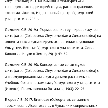
Chrysomelidae) Вятско-Камского междуречья и
сопредельных территорий: фауна, распространение,
экология. Ижевск, Издательский центр «Удмуртский
университет», 208 с.
Дедюхин С.В. 2019а. Формирование группировок жуков-
фитофагов (Coleoptera: Chrysomelidae и Curculionoidea) на
адвентивных и культивируемых растениях в условиях
Удмуртии. Вестник Удмуртского университета. Серия
Биология. Науки о Земле, 29(1): 49–62.
Дедюхин С.В. 2019б. Консортивные связи жуков-
фитофагов (Coleoptera: Chrysomelidae и Curculionoidea) с
интродуцированными и культурными растениями в
Учебном ботаническом саду Удмуртского университета
(Ижевск). Промышленная ботаника, 19(3): 22–26.
Егоров Л.В. 2017. Brentidae (Coleoptera), связанные
трофически с Alcea rosea L., в Чувашии и сопредельных