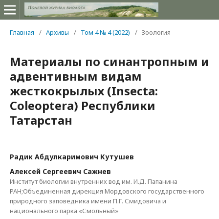
Главная
/
Архивы
/
Том 4 № 4 (2022)
/
Зоология
Материалы по синантропным и
адвентивным видам
жесткокрылых (Insecta:
Coleoptera) Республики
Татарстан
Радик Абдулкаримович Кутушев
Алексей Сергеевич Сажнев
Институт биологии внутренних вод им. И.Д. Папанина
РАН;Объединенная дирекция Мордовского государственного
природного заповедника имени П.Г. Смидовича и
национального парка «Смольный»