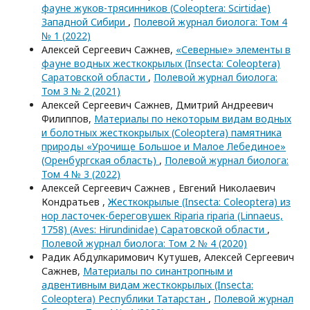
фауне жуков-трясинников (Coleoptera: Scirtidae)
Западной Сибири
,
Полевой журнал биолога: Том 4
№ 1 (2022)
Алексей Сергеевич Сажнев,
«Северные» элементы в
фауне водных жесткокрылых (Insecta: Coleoptera)
Саратовской области
,
Полевой журнал биолога:
Том 3 № 2 (2021)
Алексей Сергеевич Сажнев, Дмитрий Андреевич
Филиппов,
Материалы по некоторым видам водных
и болотных жесткокрылых (Coleoptera) памятника
природы «Урочище Большое и Малое Лебединое»
(Оренбургская область)
,
Полевой журнал биолога:
Том 4 № 3 (2022)
Алексей Сергеевич Сажнев , Евгений Николаевич
Кондратьев ,
Жесткокрылые (Insecta: Coleoptera) из
нор ласточек-береговушек Riparia riparia (Linnaeus,
1758) (Aves: Hirundinidae) Саратовской области
,
Полевой журнал биолога: Том 2 № 4 (2020)
Радик Абдулкаримович Кутушев, Алексей Сергеевич
Сажнев,
Материалы по синантропным и
адвентивным видам жесткокрылых (Insecta:
Coleoptera) Республики Татарстан
,
Полевой журнал