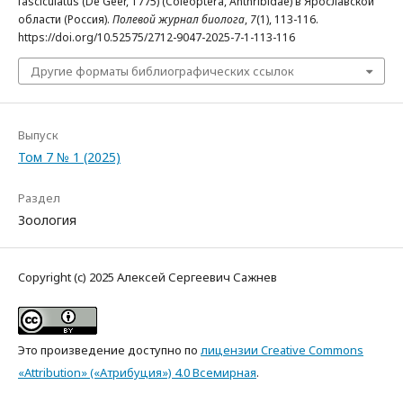
fasciculatus (De Geer, 1775) (Coleoptera, Anthribidae) в Ярославской
области (Россия).
Полевой журнал биолога
,
7
(1), 113-116.
https://doi.org/10.52575/2712-9047-2025-7-1-113-116
Другие форматы библиографических ссылок
Выпуск
Том 7 № 1 (2025)
Раздел
Зоология
Copyright (c) 2025 Алексей Сергеевич Сажнев
Это произведение доступно по
лицензии Creative Commons
«Attribution» («Атрибуция») 4.0 Всемирная
.