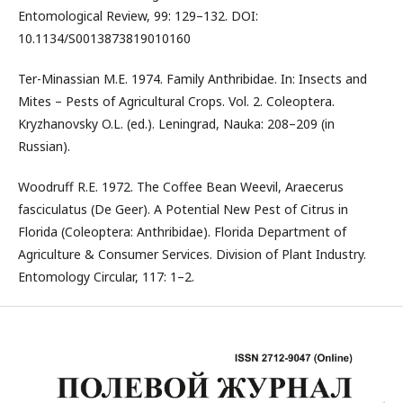
Entomological Review, 99: 129–132. DOI:
10.1134/S0013873819010160
Ter-Minassian M.E. 1974. Family Anthribidae. In: Insects and
Mites – Pests of Agricultural Crops. Vol. 2. Coleoptera.
Kryzhanovsky O.L. (ed.). Leningrad, Nauka: 208–209 (in
Russian).
Woodruff R.Е. 1972. The Coffee Bean Weevil, Аrаeсеrus
fasciculatus (De Geer). А Potential New Pest of Citrus in
Florida (Coleoptera: Anthribidae). Florida Department of
Agriculture & Consumer Services. Division of Plant Industry.
Entomology Circular, 117: 1–2.