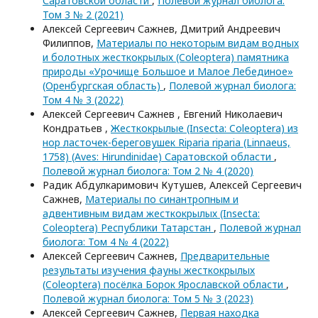
Саратовской области
,
Полевой журнал биолога:
Том 3 № 2 (2021)
Алексей Сергеевич Сажнев, Дмитрий Андреевич
Филиппов,
Материалы по некоторым видам водных
и болотных жесткокрылых (Coleoptera) памятника
природы «Урочище Большое и Малое Лебединое»
(Оренбургская область)
,
Полевой журнал биолога:
Том 4 № 3 (2022)
Алексей Сергеевич Сажнев , Евгений Николаевич
Кондратьев ,
Жесткокрылые (Insecta: Coleoptera) из
нор ласточек-береговушек Riparia riparia (Linnaeus,
1758) (Aves: Hirundinidae) Саратовской области
,
Полевой журнал биолога: Том 2 № 4 (2020)
Радик Абдулкаримович Кутушев, Алексей Сергеевич
Сажнев,
Материалы по синантропным и
адвентивным видам жесткокрылых (Insecta:
Coleoptera) Республики Татарстан
,
Полевой журнал
биолога: Том 4 № 4 (2022)
Алексей Сергеевич Сажнев,
Предварительные
результаты изучения фауны жесткокрылых
(Coleoptera) посёлка Борок Ярославской области
,
Полевой журнал биолога: Том 5 № 3 (2023)
Алексей Сергеевич Сажнев,
Первая находка