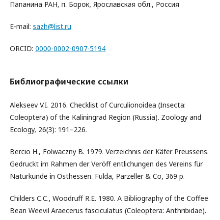
Папанина РАН, п. Борок, Ярославская обл., Россия
E-mail:
sazh@list.ru
ORCID:
0000-0002-0907-5194
Библиографические ссылки
Alekseev V.I. 2016. Checklist of Curculionoidea (Insecta:
Coleoptera) of the Kaliningrad Region (Russia). Zoology and
Ecology, 26(3): 191–226.
Bercio H., Folwaczny B. 1979. Verzeichnis der Käfer Preussens.
Gedruckt im Rahmen der Veröff entlichungen des Vereins für
Naturkunde in Osthessen. Fulda, Parzeller & Co, 369 p.
Childers С.С., Woodruff R.Е. 1980. А Bibliography of the Coffee
Bean Weevil Araecerus fasciculatus (Coleoptera: Anthribidae).