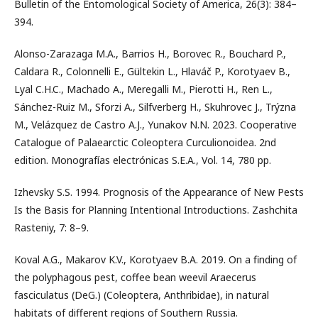
Bulletin of the Entomological Society of America, 26(3): 384–
394.
Alonso-Zarazaga M.A., Barrios H., Borovec R., Bouchard P.,
Caldara R., Colonnelli E., Gültekin L., Hlaváč P., Korotyaev B.,
Lyal C.H.C., Machado A., Meregalli M., Pierotti H., Ren L.,
Sánchez-Ruiz M., Sforzi A., Silfverberg H., Skuhrovec J., Trýzna
M., Velázquez de Castro A.J., Yunakov N.N. 2023. Cooperative
Catalogue of Palaearctic Coleoptera Curculionoidea. 2nd
edition. Monografías electrónicas S.E.A., Vol. 14, 780 pp.
Izhevsky S.S. 1994. Prognosis of the Appearance of New Pests
Is the Basis for Planning Intentional Introductions. Zashchita
Rasteniy, 7: 8–9.
Koval A.G., Makarov K.V., Korotyaev B.A. 2019. On a finding of
the polyphagous pest, coffee bean weevil Araecerus
fasciculatus (DeG.) (Coleoptera, Anthribidae), in natural
habitats of different regions of Southern Russia.