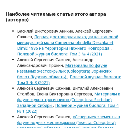
Наиболее читаемые статьи этого автора
(авторов)
Василий Викторович Аникин, Алексей Сергеевич
Сажнев,
Первая достоверная находка каштановой
минирующей моли Cameraria ohridella Deschka et
Dimić 1986 на территории Нижнего Новгорода
,
Полевой журнал биолога: Том 3 № 4 (2021)
Алексей Сергеевич Сажнев, Александр
Александрович Прокин,
Материалы по фауне
наземных жесткокрылых (Coleoptera) Зоринских
болот (Курская область)
,
Полевой журнал биолога:
Том 3 № 3 (2021)
Алексей Сергеевич Сажнев, Виталий Алексеевич
Столбов, Елена Викторовна Сергеева,
Материалы к
фауне жуков-трясинников (Coleoptera: Scirtidae)
Западной Сибири
,
Полевой журнал биолога: Том 4
№ 1 (2022)
Алексей Сергеевич Сажнев,
«Северные» элементы в
фауне водных жесткокрылых (Insecta: Coleoptera)