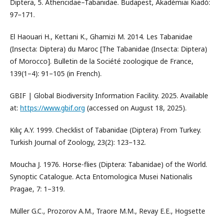
Diptera, 5. Athericidae–Tabanidae. Budapest, Akadémiai Kiadó:
97–171.
El Haouari H., Kettani K., Ghamizi M. 2014. Les Tabanidae
(Insecta: Diptera) du Maroc [The Tabanidae (Insecta: Diptera)
of Morocco]. Bulletin de la Société zoologique de France,
139(1–4): 91–105 (in French).
GBIF | Global Biodiversity Information Facility. 2025. Available
at:
https://www.gbif.org
(accessed on August 18, 2025).
Kılıç A.Y. 1999. Checklist of Tabanidae (Diptera) From Turkey.
Turkish Journal of Zoology, 23(2): 123–132.
Moucha J. 1976. Horse-flies (Diptera: Tabanidae) of the World.
Synoptic Catalogue. Acta Entomologica Musei Nationalis
Pragae, 7: 1–319.
Müller G.C., Prozorov A.M., Traore M.M., Revay E.E., Hogsette