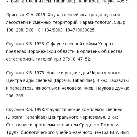
7. Вып. 2. Слепни (сем. Tabanidae). Ленинград, Наука, 435 с.
Присный Ю.А. 2019. Фауна слепней юга среднерусской
лесостепи и смежных территорий. Паразитология, 53(3):
198–208. DOI: 10.1134/S0031184719030025
Скуфьин К.В. 1953. О фауне слепней поймы Хопра в
пределах Воронежской области. Бюллетень общества
естествоиспытателей при ВГУ, 8: 47–52.
Скуфьин К.В. 1975. Новые и редкие для Черноземного
Центра виды слепней (Diptera, Tabanidae). В кн.: Паразиты
и паразитозы животных и человека. Киев, Наукова думка:
256–263.
Скуфьин К.В. 1998. Фаунистические комплексы слепней
(Diptera, Tabanidae) Центрального Черноземья. В кн.:
Состояние и проблемы экосистем Среднего Подонья.
Труды биологического учебно-научного центра ВГУ. Вып.