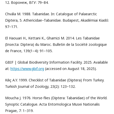
12. Воронеж, ВГУ: 79–84.
Chvála M. 1988. Tabanidae. In: Catalogue of Palaearctic
Diptera, 5. Athericidae–Tabanidae. Budapest, Akadémiai Kiadó:
97–171.
El Haouari H., Kettani K., Ghamizi M. 2014. Les Tabanidae
(Insecta: Diptera) du Maroc. Bulletin de la Société zoologique
de France, 139(1–4): 91–105.
GBIF | Global Biodiversity Information Facility. 2025. Available
at:
https://www.gbif.org
(accessed on August 18, 2025).
Kılıç A.Y. 1999. Checklist of Tabanidae (Diptera) From Turkey.
Turkish Journal of Zoology, 23(2): 123–132.
Moucha J. 1976. Horse-flies (Diptera: Tabanidae) of the World.
Synoptic Catalogue. Acta Entomologica Musei Nationalis
Pragae, 7: 1–319.