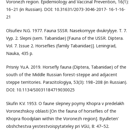
Voronezh region. Epidemiology and Vaccinal Prevention, 16(1):
16–21 (in Russian). DOI: 10.31631/2073-3046-2017- 16-1-16-
21
Olsufiev N.G. 1977. Fauna SSSR. Nasekomyye dvukrylyye. T. 7.
Vyp. 2. Slepni (sem. Tabanidae) [Fauna of the USSR. Diptera.
Vol. 7. Issue 2. Horseflies (family Tabanidae)]. Leningrad,
Nauka, 435 p.
Prisniy Yu.A. 2019. Horsefly fauna (Diptera, Tabanidae) of the
south of the Middle Russian forest-steppe and adjacent
steppe territories. Parazitologiya, 53(3): 198–208 (in Russian).
DOI: 10.1134/S0031184719030025
Skufin K.V. 1953. O faune slepney poymy Khopra v predelakh
Voronezhskoy oblasti [On the fauna of horseflies of the
Khopra floodplain within the Voronezh region]. Byulleten'
obshchestva yestestvoispytateley pri VGU, 8: 47–52.