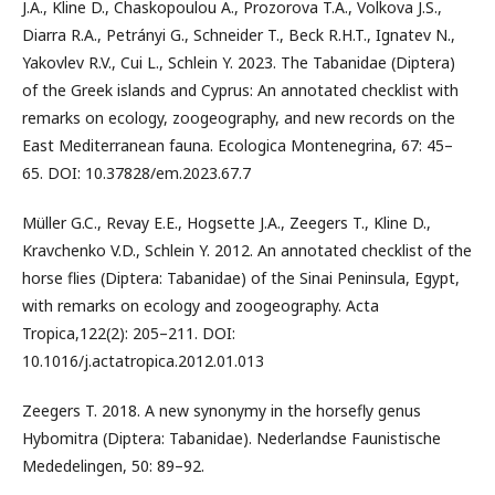
J.A., Kline D., Chaskopoulou A., Prozorova T.A., Volkova J.S.,
Diarra R.A., Petrányi G., Schneider T., Beck R.H.T., Ignatev N.,
Yakovlev R.V., Cui L., Schlein Y. 2023. The Tabanidae (Diptera)
of the Greek islands and Cyprus: An annotated checklist with
remarks on ecology, zoogeography, and new records on the
East Mediterranean fauna. Ecologica Montenegrina, 67: 45–
65. DOI: 10.37828/em.2023.67.7
Müller G.C., Revay E.E., Hogsette J.A., Zeegers T., Kline D.,
Kravchenko V.D., Schlein Y. 2012. An annotated checklist of the
horse flies (Diptera: Tabanidae) of the Sinai Peninsula, Egypt,
with remarks on ecology and zoogeography. Acta
Tropica,122(2): 205–211. DOI:
10.1016/j.actatropica.2012.01.013
Zeegers T. 2018. A new synonymy in the horsefly genus
Hybomitra (Diptera: Tabanidae). Nederlandse Faunistische
Mededelingen, 50: 89–92.