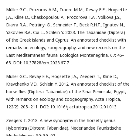
Müller G.C., Prozorov A.M., Traore M.M., Revay E.E., Hogsette
J.A., Kline D., Chaskopoulou A., Prozorova T.A., Volkova J.S.,
Diarra R.A., Petrányi G., Schneider T., Beck R.H.T., Ignatev N.,
Yakovlev R.V., Cui L., Schlein Y. 2023. The Tabanidae (Diptera)
of the Greek islands and Cyprus: An annotated checklist with
remarks on ecology, zoogeography, and new records on the
East Mediterranean fauna. Ecologica Montenegrina, 67: 45–
65. DOI: 10.37828/em.2023.67.7
Müller G.C., Revay E.E., Hogsette J.A., Zeegers T., Kline D.,
Kravchenko V.D., Schlein Y. 2012. An annotated checklist of the
horse flies (Diptera: Tabanidae) of the Sinai Peninsula, Egypt,
with remarks on ecology and zoogeography. Acta Tropica,
122(2): 205–211. DOI: 10.1016/j.actatropica.2012.01.013
Zeegers T. 2018. A new synonymy in the horsefly genus
Hybomitra (Diptera: Tabanidae). Nederlandse Faunistische
Mededelingen, 50: 89–92.