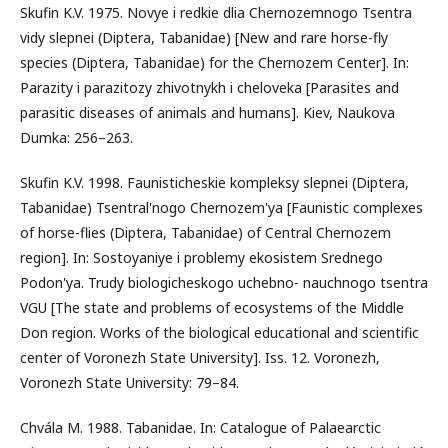
Skufin K.V. 1975. Novye i redkie dlia Chernozemnogo Tsentra
vidy slepnei (Diptera, Tabanidae) [New and rare horse-fly
species (Diptera, Tabanidae) for the Chernozem Center]. In:
Parazity i parazitozy zhivotnykh i cheloveka [Parasites and
parasitic diseases of animals and humans]. Kiev, Naukova
Dumka: 256–263.
Skufin K.V. 1998. Fаunisticheskie kompleksy slepnei (Diptera,
Tabanidae) Tsentral'nogo Chernozem'ya [Faunistic complexes
of horse-flies (Diptera, Tabanidae) of Central Chernozem
region]. In: Sostoyaniye i problemy ekosistem Srednego
Podon'ya. Trudy biologicheskogo uchebno- nauchnogo tsentra
VGU [The state and problems of ecosystems of the Middle
Don region. Works of the biological educational and scientific
center of Voronezh State University]. Iss. 12. Voronezh,
Voronezh State University: 79–84.
Chvála M. 1988. Tabanidae. In: Catalogue of Palaearctic