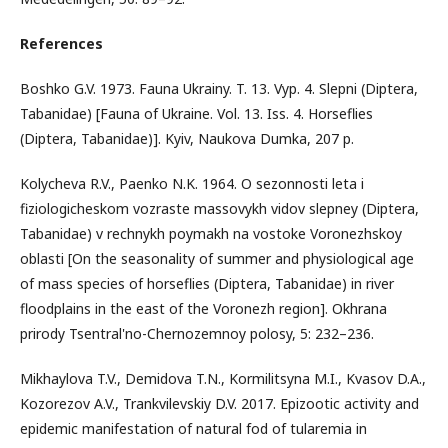
References
Boshko G.V. 1973. Fauna Ukrainy. T. 13. Vyp. 4. Slepni (Diptera,
Tabanidae) [Fauna of Ukraine. Vol. 13. Iss. 4. Horseflies
(Diptera, Tabanidae)]. Kyiv, Naukova Dumka, 207 p.
Kolycheva R.V., Paenko N.K. 1964. O sezonnosti leta i
fiziologicheskom vozraste massovykh vidov slepney (Diptera,
Tabanidae) v rechnykh poymakh na vostoke Voronezhskoy
oblasti [On the seasonality of summer and physiological age
of mass species of horseflies (Diptera, Tabanidae) in river
floodplains in the east of the Voronezh region]. Okhrana
prirody Tsentral'no-Chernozemnoy polosy, 5: 232–236.
Mikhaylova T.V., Demidova T.N., Kormilitsyna M.I., Kvasov D.A.,
Kozorezov A.V., Trankvilevskiy D.V. 2017. Epizootic activity and
epidemic manifestation of natural fod of tularemia in