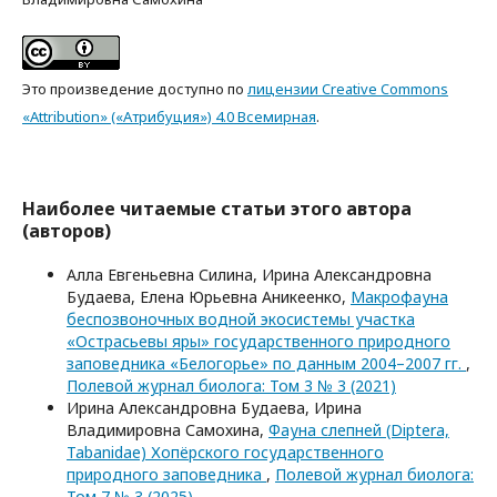
Это произведение доступно по
лицензии Creative Commons
«Attribution» («Атрибуция») 4.0 Всемирная
.
Наиболее читаемые статьи этого автора
(авторов)
Алла Евгеньевна Силина, Ирина Александровна
Будаева, Елена Юрьевна Аникеенко,
Макрофауна
беспозвоночных водной экосистемы участка
«Острасьевы яры» государственного природного
заповедника «Белогорье» по данным 2004–2007 гг.
,
Полевой журнал биолога: Том 3 № 3 (2021)
Ирина Александровна Будаева, Ирина
Владимировна Самохина,
Фауна слепней (Diptera,
Tabanidae) Хопёрского государственного
природного заповедника
,
Полевой журнал биолога:
Том 7 № 3 (2025)