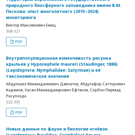
природного биосферного заповедника имени В.М.
Пескова: опыт многолетнего (2015–2024)
мониторинга
Виктор Максимович Емец
308-321
PDF
Внутрипопуляционная изменчивость рисунка
крыльев у Hyponephele maureri (Staudinger, 1886)
(Lepidoptera: Nymphalidae: Satyrinae) и её
таксономическое значение
Абдулазиз Махмадалиевич Давлатов, Абдугафор Сатторович
Кадамов, Хасан Махмадумарович Ёфтаков, Сорбон Пирмад
Расулзода
322-335
PDF
Новые данные по фауне и биологии огнёвок
(Lepidoptera: Pyralidae, Crambidae) Крыма