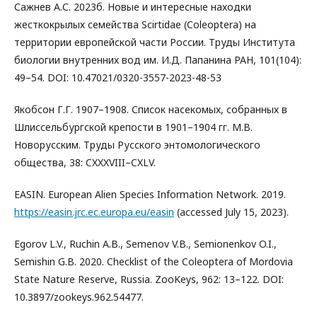
Сажнев А.С. 2023б. Новые и интересные находки
жесткокрылых семейства Scirtidae (Coleoptera) на
территории европейской части России. Труды Института
биологии внутренних вод им. И.Д. Папанина РАН, 101(104):
49–54. DOI: 10.47021/0320-3557-2023-48-53
Якобсон Г.Г. 1907–1908. Список насекомых, собранных в
Шлиссельбургской крепости в 1901–1904 гг. М.В.
Новорусским. Труды Русского энтомологического
общества, 38: CXXXVIII–CXLV.
EASIN. European Alien Species Information Network. 2019.
https://easin.jrc.ec.europa.eu/easin
(accessed July 15, 2023).
Egorov L.V., Ruchin A.B., Semenov V.B., Semionenkov O.I.,
Semishin G.B. 2020. Checklist of the Coleoptera of Mordovia
State Nature Reserve, Russia. ZooKeys, 962: 13–122. DOI:
10.3897/zookeys.962.54477.