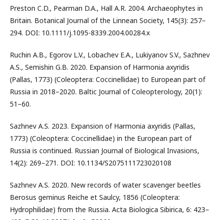
Preston C.D., Pearman D.A., Hall A.R. 2004. Archaeophytes in
Britain. Botanical Journal of the Linnean Society, 145(3): 257–
294. DOI: 10.1111/j.1095-8339.2004.00284.x
Ruchin A.B., Egorov L.V., Lobachev E.A., Lukiyanov S.V., Sazhnev
A.S., Semishin G.B. 2020. Expansion of Harmonia axyridis
(Pallas, 1773) (Coleoptera: Coccinellidae) to European part of
Russia in 2018–2020. Baltic Journal of Coleopterology, 20(1):
51–60.
Sazhnev A.S. 2023. Expansion of Harmonia axyridis (Pallas,
1773) (Coleoptera: Coccinellidae) in the European part of
Russia is continued. Russian Journal of Biological Invasions,
14(2): 269–271. DOI: 10.1134/S2075111723020108
Sazhnev A.S. 2020. New records of water scavenger beetles
Berosus geminus Reiche et Saulcy, 1856 (Coleoptera:
Hydrophilidae) from the Russia. Acta Biologica Sibirica, 6: 423–