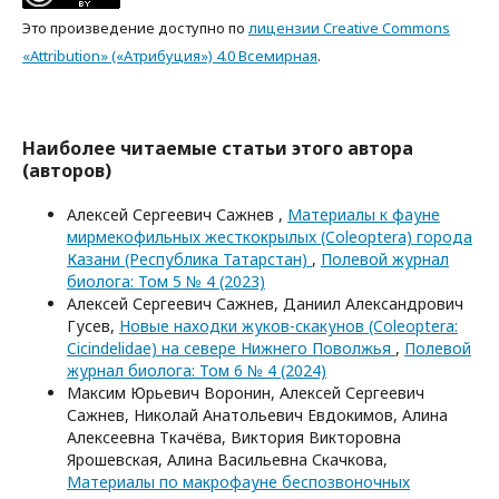
Это произведение доступно по
лицензии Creative Commons
«Attribution» («Атрибуция») 4.0 Всемирная
.
Наиболее читаемые статьи этого автора
(авторов)
Алексей Сергеевич Сажнев ,
Материалы к фауне
мирмекофильных жесткокрылых (Coleoptera) города
Казани (Республика Татарстан)
,
Полевой журнал
биолога: Том 5 № 4 (2023)
Алексей Сергеевич Сажнев, Даниил Александрович
Гусев,
Новые находки жуков-скакунов (Coleoptera:
Cicindelidae) на севере Нижнего Поволжья
,
Полевой
журнал биолога: Том 6 № 4 (2024)
Максим Юрьевич Воронин, Алексей Сергеевич
Сажнев, Николай Анатольевич Евдокимов, Алина
Алексеевна Ткачёва, Виктория Викторовна
Ярошевская, Алина Васильевна Скачкова,
Материалы по макрофауне беспозвоночных