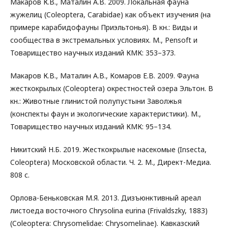
Макаров К.В., Маталин А.В. 2009. Локальная фауна
жужелиц (Coleoptera, Carabidae) как объект изучения (на
примере карабидофауны Приэльтонья). В кн.: Виды и
сообщества в экстремальных условиях. М., Pensoft и
Товарищество научных изданий КМК: 353–373.
Макаров К.В., Маталин А.В., Комаров Е.В. 2009. Фауна
жесткокрылых (Coleoptera) окрестностей озера Эльтон. В
кн.: Животные глинистой полупустыни Заволжья
(конспекты фаун и экологические характеристики). М.,
Товарищество научных изданий КМК: 95–134.
Никитский Н.Б. 2019. Жесткокрылые насекомые (Insecta,
Coleoptera) Московской области. Ч. 2. М., Директ-Медиа.
808 с.
Орлова-Беньковская М.Я. 2013. Дизъюнктивный ареал
листоеда восточного Chrysolina eurina (Frivaldszky, 1883)
(Coleoptera: Chrysomelidae: Chrysomelinae). Кавказский