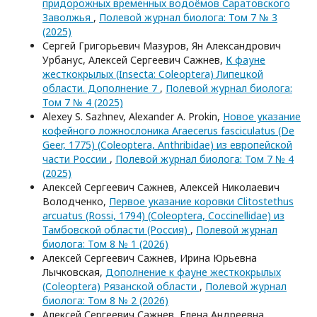
придорожных временных водоёмов Саратовского
Заволжья
,
Полевой журнал биолога: Том 7 № 3
(2025)
Сергей Григорьевич Мазуров, Ян Александрович
Урбанус, Алексей Сергеевич Сажнев,
К фауне
жесткокрылых (Insecta: Coleoptera) Липецкой
области. Дополнение 7
,
Полевой журнал биолога:
Том 7 № 4 (2025)
Alexey S. Sazhnev, Alexander A. Prokin,
Новое указание
кофейного ложнослоника Araecerus fasciculatus (De
Geer, 1775) (Coleoptera, Anthribidae) из европейской
части России
,
Полевой журнал биолога: Том 7 № 4
(2025)
Алексей Сергеевич Сажнев, Алексей Николаевич
Володченко,
Первое указание коровки Clitostethus
arcuatus (Rossi, 1794) (Coleoptera, Coccinellidae) из
Тамбовской области (Россия)
,
Полевой журнал
биолога: Том 8 № 1 (2026)
Алексей Сергеевич Сажнев, Ирина Юрьевна
Лычковская,
Дополнение к фауне жесткокрылых
(Coleoptera) Рязанской области
,
Полевой журнал
биолога: Том 8 № 2 (2026)
Алексей Сергеевич Сажнев, Елена Андреевна