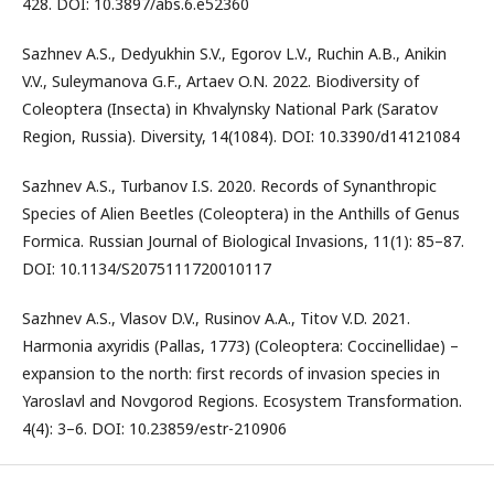
428. DOI: 10.3897/abs.6.e52360
Sazhnev A.S., Dedyukhin S.V., Egorov L.V., Ruchin A.B., Anikin
V.V., Suleymanova G.F., Artaev O.N. 2022. Biodiversity of
Coleoptera (Insecta) in Khvalynsky National Park (Saratov
Region, Russia). Diversity, 14(1084). DOI: 10.3390/d14121084
Sazhnev A.S., Turbanov I.S. 2020. Records of Synanthropic
Species of Alien Beetles (Coleoptera) in the Anthills of Genus
Formica. Russian Journal of Biological Invasions, 11(1): 85–87.
DOI: 10.1134/S2075111720010117
Sazhnev A.S., Vlasov D.V., Rusinov A.A., Titov V.D. 2021.
Harmonia axyridis (Pallas, 1773) (Coleoptera: Coccinellidae) –
expansion to the north: first records of invasion species in
Yaroslavl and Novgorod Regions. Ecosystem Transformation.
4(4): 3–6. DOI: 10.23859/estr-210906