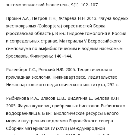
энтомологический бюллетень, 9(1): 102–107.
Прокин А.А., Петров П.Н., Жгарева Н.Н. 2013. Фауна водных
жесткокрылых (Coleoptera) окрестностей Борка
(Ярославская область). В кн.: Гидроэнтомология в России
и сопредельных странах. Материалы V Всероссийского
симпозиума по амфибиотическим и водным насекомым.
Ярославль, Филигрань: 140–144.
Розенберг Г.С., Рянский Н.Ф. 2005. Теоретическая и
прикладная экология. Нижневартовск, Издательство
Нижневартовского педагогического института, 292 с.
Рыбникова И.А., Власов Д.В., Видягина Е., Белова Ю.Н.
2005. Фауна жужелиц прибрежных биотопов Рыбинского
водохранилища. В кн.: Биологические ресурсы Белого
моря и внутренних водоемов Европейского севера.
Сборник материалов IV (XXVII) международной