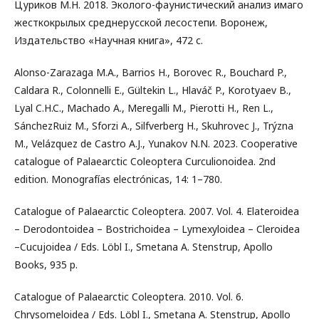
Цуриков М.Н. 2018. Эколого-фаунистический анализ имаго
жесткокрылых среднерусской лесостепи. Воронеж,
Издательство «Научная книга», 472 с.
Alonso-Zarazaga M.A., Barrios H., Borovec R., Bouchard P.,
Caldara R., Colonnelli E., Gültekin L., Hlaváč P., Korotyaev B.,
Lyal C.H.C., Machado A., Meregalli M., Pierotti H., Ren L.,
SánchezRuiz M., Sforzi A., Silfverberg H., Skuhrovec J., Trýzna
M., Velázquez de Castro A.J., Yunakov N.N. 2023. Cooperative
catalogue of Palaearctic Coleoptera Curculionoidea. 2nd
edition. Monografías electrónicas, 14: 1–780.
Catalogue of Palaearctic Coleoptera. 2007. Vol. 4. Elateroidea
– Derodontoidea – Bostrichoidea – Lymexyloidea – Cleroidea
–Cucujoidea / Eds. Löbl I., Smetana A. Stenstrup, Apollo
Books, 935 p.
Catalogue of Palaearctic Coleoptera. 2010. Vol. 6.
Chrysomeloidea / Eds. Löbl I., Smetana A. Stenstrup, Apollo