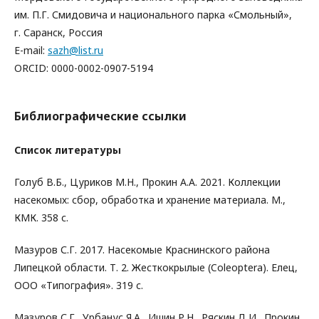
им. П.Г. Смидовича и национального парка «Смольный»,
г. Саранск, Россия
E-mail:
sazh@list.ru
ORCID: 0000-0002-0907-5194
Библиографические ссылки
Список литературы
Голуб В.Б., Цуриков М.Н., Прокин А.А. 2021. Коллекции
насекомых: сбор, обработка и хранение материала. М.,
КМК. 358 с.
Мазуров С.Г. 2017. Насекомые Краснинского района
Липецкой области. Т. 2. Жесткокрылые (Coleoptera). Елец,
ООО «Типография». 319 с.
Мазуров С.Г., Урбанус Я.А., Ишин Р.Н., Ряскин Д.И., Прокин