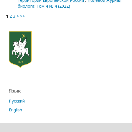
территории Европейской России
,
Полевой журнал
биолога: Том 4 № 4 (2022)
1
2
3
>
>>
Язык
Русский
English