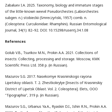
Zabaluev I.A. 2025. Taxonomy, biology and immature stages
of the little-known weevil Pseudorchestes (Labiorchestes
subgen. n.) stobieckii (Smreczyński, 1957) comb. n.
(Coleoptera: Curculionidae: Rhamphini). Russian Entomological
Journal, 34(1): 82–92. DOI: 10.15298/rusentj.34.1.08
References
Golub V.B., Tsurikov M.N., Prokin A.A. 2021. Collections of
insects: Collecting, processing and storage. Moscow, KMK
Scientific Press Ltd. 358 p. (in Russian).
Mazurov S.G. 2017. Nasekomye Krasninskogo rayona
Lipetskoy oblasti. T. 2. Zhestkokrylye [Insects of Krasninskiy
District of Lipetsk Oblast. Vol. 2. Coleoptera]. Elets, OOO
"Tipographia", 319 p. (in Russian).
Mazurov S.G., Urbanus Ya.A., Ryaskin D.I., Ishin R.N., Prokin A.A.