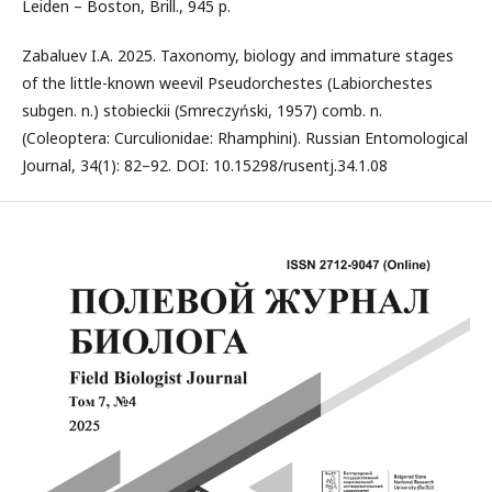
Leiden – Boston, Brill., 945 p.
Zabaluev I.A. 2025. Taxonomy, biology and immature stages
of the little-known weevil Pseudorchestes (Labiorchestes
subgen. n.) stobieckii (Smreczyński, 1957) comb. n.
(Coleoptera: Curculionidae: Rhamphini). Russian Entomological
Journal, 34(1): 82–92. DOI: 10.15298/rusentj.34.1.08