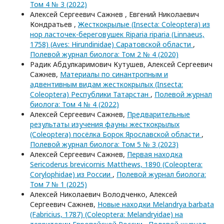
Том 4 № 3 (2022)
Алексей Сергеевич Сажнев , Евгений Николаевич
Кондратьев ,
Жесткокрылые (Insecta: Coleoptera) из
нор ласточек-береговушек Riparia riparia (Linnaeus,
1758) (Aves: Hirundinidae) Саратовской области
,
Полевой журнал биолога: Том 2 № 4 (2020)
Радик Абдулкаримович Кутушев, Алексей Сергеевич
Сажнев,
Материалы по синантропным и
адвентивным видам жесткокрылых (Insecta:
Coleoptera) Республики Татарстан
,
Полевой журнал
биолога: Том 4 № 4 (2022)
Алексей Сергеевич Сажнев,
Предварительные
результаты изучения фауны жесткокрылых
(Coleoptera) посёлка Борок Ярославской области
,
Полевой журнал биолога: Том 5 № 3 (2023)
Алексей Сергеевич Сажнев,
Первая находка
Sericoderus brevicornis Matthews, 1890 (Coleoptera:
Corylophidae) из России
,
Полевой журнал биолога:
Том 7 № 1 (2025)
Алексей Николаевич Володченко, Алексей
Сергеевич Сажнев,
Новые находки Melandrya barbata
(Fabricius, 1787) (Coleoptera: Melandryidae) на