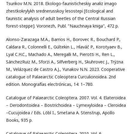
Tsurikov M.N. 2018. Ekologo-faunisticheskiy analiz imago
zhestkokrylykh srednerusskoy lesostepi [Ecological and
faunistic analysis of adult beetles of the Central Russian
forest-steppe]. Voronezh, Publ. "Nauchnaya kniga", 472 p.
Alonso-Zarazaga M.A., Barrios H., Borovec R., Bouchard P.,
Caldara R., Colonnelli E., Gültekin L., Hlaváč P., Korotyaev B.,
Lyal C.H.C., Machado A., Meregalli M., Pierotti H., Ren L.,
SánchezRuiz M., Sforzi A., Silfverberg H., Skuhrovec J., Trýzna
M., Velázquez de Castro A.J., Yunakov N.N. 2023. Cooperative
catalogue of Palaearctic Coleoptera Curculionoidea. 2nd
edition. Monografías electrónicas, 14: 1–780.
Catalogue of Palaearctic Coleoptera. 2007. Vol. 4. Elateroidea
– Derodontoidea – Bostrichoidea – Lymexyloidea – Cleroidea
–Cucujoidea / Eds. Löbl I., Smetana A. Stenstrup, Apollo
Books, 935 p.
Catalogue of Palaearctic Coleoptera. 2010. Vol. 6.