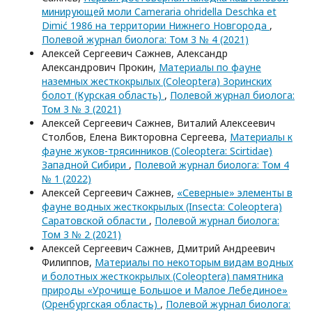
минирующей моли Cameraria ohridella Deschka et
Dimić 1986 на территории Нижнего Новгорода
,
Полевой журнал биолога: Том 3 № 4 (2021)
Алексей Сергеевич Сажнев, Александр
Александрович Прокин,
Материалы по фауне
наземных жесткокрылых (Coleoptera) Зоринских
болот (Курская область)
,
Полевой журнал биолога:
Том 3 № 3 (2021)
Алексей Сергеевич Сажнев, Виталий Алексеевич
Столбов, Елена Викторовна Сергеева,
Материалы к
фауне жуков-трясинников (Coleoptera: Scirtidae)
Западной Сибири
,
Полевой журнал биолога: Том 4
№ 1 (2022)
Алексей Сергеевич Сажнев,
«Северные» элементы в
фауне водных жесткокрылых (Insecta: Coleoptera)
Саратовской области
,
Полевой журнал биолога:
Том 3 № 2 (2021)
Алексей Сергеевич Сажнев, Дмитрий Андреевич
Филиппов,
Материалы по некоторым видам водных
и болотных жесткокрылых (Coleoptera) памятника
природы «Урочище Большое и Малое Лебединое»
(Оренбургская область)
,
Полевой журнал биолога: