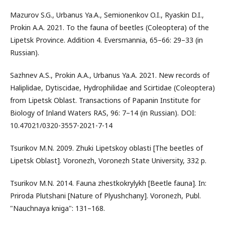
Mazurov S.G., Urbanus Ya.A., Semionenkov O.I., Ryaskin D.I.,
Prokin A.A. 2021. To the fauna of beetles (Coleoptera) of the
Lipetsk Province. Addition 4. Eversmannia, 65–66: 29–33 (in
Russian).
Sazhnev A.S., Prokin A.A., Urbanus Ya.A. 2021. New records of
Haliplidae, Dytiscidae, Hydrophilidae and Scirtidae (Coleoptera)
from Lipetsk Oblast. Transactions of Papanin Institute for
Biology of Inland Waters RAS, 96: 7–14 (in Russian). DOI:
10.47021/0320-3557-2021-7-14
Tsurikov M.N. 2009. Zhuki Lipetskoy oblasti [The beetles of
Lipetsk Oblast]. Voronezh, Voronezh State University, 332 p.
Tsurikov M.N. 2014. Fauna zhestkokrylykh [Beetle fauna]. In:
Priroda Plutshani [Nature of Plyushchany]. Voronezh, Publ.
"Nauchnaya kniga": 131–168.