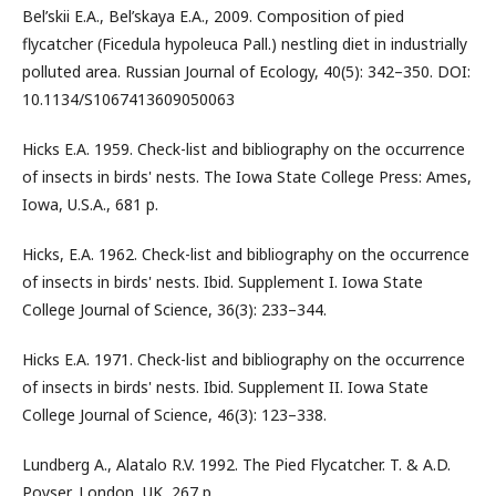
Bel’skii E.A., Bel’skaya E.A., 2009. Composition of pied
flycatcher (Ficedula hypoleuca Pall.) nestling diet in industrially
polluted area. Russian Journal of Ecology, 40(5): 342–350. DOI:
10.1134/S1067413609050063
Hicks E.A. 1959. Check-list and bibliography on the occurrence
of insects in birds' nests. The Iowa State College Press: Ames,
Iowa, U.S.A., 681 p.
Hicks, E.A. 1962. Check-list and bibliography on the occurrence
of insects in birds' nests. Ibid. Supplement I. Iowa State
College Journal of Science, 36(3): 233–344.
Hicks E.A. 1971. Check-list and bibliography on the occurrence
of insects in birds' nests. Ibid. Supplement II. Iowa State
College Journal of Science, 46(3): 123–338.
Lundberg A., Alatalo R.V. 1992. The Pied Flycatcher. T. & A.D.
Poyser, London, UK, 267 p.