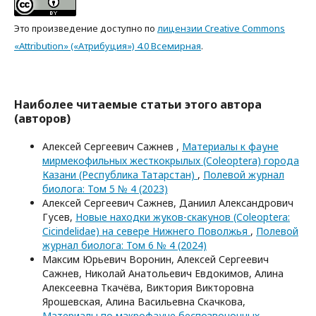
Это произведение доступно по
лицензии Creative Commons
«Attribution» («Атрибуция») 4.0 Всемирная
.
Наиболее читаемые статьи этого автора
(авторов)
Алексей Сергеевич Сажнев ,
Материалы к фауне
мирмекофильных жесткокрылых (Coleoptera) города
Казани (Республика Татарстан)
,
Полевой журнал
биолога: Том 5 № 4 (2023)
Алексей Сергеевич Сажнев, Даниил Александрович
Гусев,
Новые находки жуков-скакунов (Coleoptera:
Cicindelidae) на севере Нижнего Поволжья
,
Полевой
журнал биолога: Том 6 № 4 (2024)
Максим Юрьевич Воронин, Алексей Сергеевич
Сажнев, Николай Анатольевич Евдокимов, Алина
Алексеевна Ткачёва, Виктория Викторовна
Ярошевская, Алина Васильевна Скачкова,
Материалы по макрофауне беспозвоночных