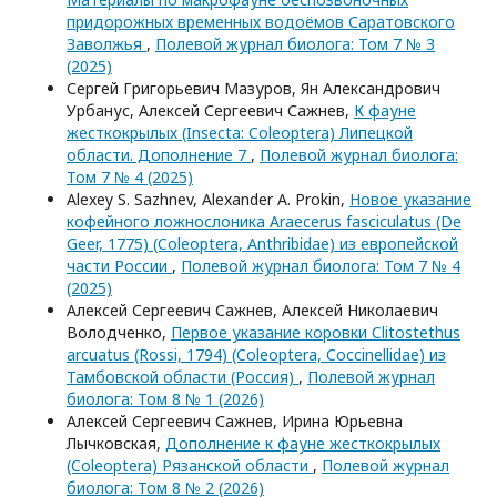
придорожных временных водоёмов Саратовского
Заволжья
,
Полевой журнал биолога: Том 7 № 3
(2025)
Сергей Григорьевич Мазуров, Ян Александрович
Урбанус, Алексей Сергеевич Сажнев,
К фауне
жесткокрылых (Insecta: Coleoptera) Липецкой
области. Дополнение 7
,
Полевой журнал биолога:
Том 7 № 4 (2025)
Alexey S. Sazhnev, Alexander A. Prokin,
Новое указание
кофейного ложнослоника Araecerus fasciculatus (De
Geer, 1775) (Coleoptera, Anthribidae) из европейской
части России
,
Полевой журнал биолога: Том 7 № 4
(2025)
Алексей Сергеевич Сажнев, Алексей Николаевич
Володченко,
Первое указание коровки Clitostethus
arcuatus (Rossi, 1794) (Coleoptera, Coccinellidae) из
Тамбовской области (Россия)
,
Полевой журнал
биолога: Том 8 № 1 (2026)
Алексей Сергеевич Сажнев, Ирина Юрьевна
Лычковская,
Дополнение к фауне жесткокрылых
(Coleoptera) Рязанской области
,
Полевой журнал
биолога: Том 8 № 2 (2026)