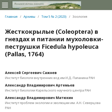
Главная
/
Архивы
/
Том 5 № 2 (2023)
/
Зоология
Жесткокрылые (Coleoptera) в
гнездах и питании мухоловки-
пеструшки Ficedula hypoleuca
(Pallas, 1764)
Алексей Сергеевич Сажнев
Институт биологи внутренних вод им И.Д. Папанина РАН
Александр Владимирович Артемьев
Институт биологии Карельского научного центра РАН
Александр Владимирович Матюхин
Институт проблем экологии и эволюции им. А.Н. Северцова
РАН