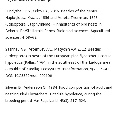
Lundyshev D.S., Orlov I.А., 2016. Beetles of the genus
Haploglossa Kraatz, 1856 and Atheta Thomson, 1858
(Coleoptera, Staphylinidae) – inhabitants of bird nests in
Belarus. BarSU Herald. Series: Biological sciences. Agricultural
sciences, 4: 58–62.
Sazhnev A.S., Artemyev A.V., Matykhin A.V. 2022. Beetles
(Coleoptera) in nests of the European pied flycatcher Ficedula
hypoleuca (Pallas, 1764) in the southeast of the Ladoga area
(Republic of Karelia). Ecosystem Transformation, 5(2): 35–41.
DOI: 10.23859/estr-220106
Silverin B., Andersson G., 1984. Food composition of adult and
nestling Pied Flycatchers, Ficedula hypoleuca, during the
breeding period. Var Fagelvarld, 43(3): 517–524.