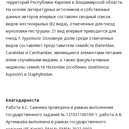
территорий Республики Карелия и Владимирской области.
На основе литературных источников и собственных
данных авторов впервые составлен сводный список
видов жесткокрылых (82 вида), отмеченных для гнезд
мухоловки-пеструшки. 21 вид впервые приводится для
гнезд
F. hypoleuca
. Основную долю среди отмеченных
видов составляют представители семейств Elateridae,
Carabidae и Cantharidae, являющиеся элементами питания
и/или случайными видами, а также факультативные
нидиколы семейств Histeridae (особенно
Gnathoncus
buyssoni
) и Staphylinidae.
Благодарности
Работа А.С. Сажнева проведена в рамках выполнения
государственного задания № 121051100109-1, работа А.В.
Артемьева выполнена в рамках государственного
задания ИБ КарНЦ РАН № FMEN-2022-0003.