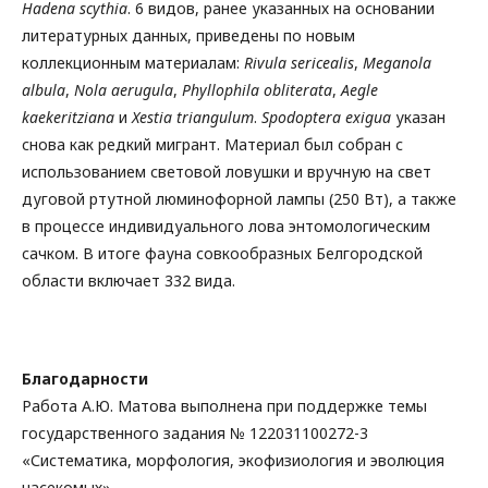
Hadena
scythia
. 6 видов, ранее указанных на основании
литературных данных, приведены по новым
коллекционным материалам:
Rivula sericealis
,
Meganola
albula
,
Nola aerugula
,
Phyllophila obliterata
,
Aegle
kaekeritziana
и
Xestia triangulum
.
Spodoptera exigua
указан
снова как редкий мигрант. Материал был собран с
использованием световой ловушки и вручную на свет
дуговой ртутной люминофорной лампы (250 Вт), а также
в процессе индивидуального лова энтомологическим
сачком. В итоге фауна совкообразных Белгородской
области включает 332 вида.
Благодарности
Работа А.Ю. Матова выполнена при поддержке темы
государственного задания № 122031100272-3
«Систематика, морфология, экофизиология и эволюция
насекомых».