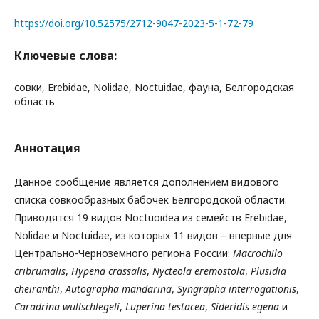
https://doi.org/10.52575/2712-9047-2023-5-1-72-79
Ключевые слова:
совки, Erebidae, Nolidae, Noctuidae, фауна, Белгородская
область
Аннотация
Данное сообщение является дополнением видового
списка совкообразных бабочек Белгородской области.
Приводятся 19 видов Noctuoidea из семейств Erebidae,
Nolidae и Noctuidae, из которых 11 видов – впервые для
Центрально-Черноземного региона России:
Macrochilo
cribrumalis
,
Hypena
crassalis
,
Nycteola
eremostola
,
Plusidia
cheiranthi
,
Autographa
mandarina
,
Syngrapha
interrogationis
,
Caradrina
wullschlegeli
,
Luperina
testacea
,
Sideridis
egena
и