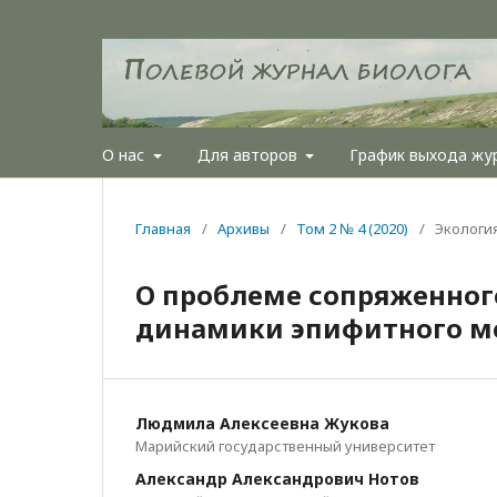
О нас
Для авторов
График выхода жу
Главная
/
Архивы
/
Том 2 № 4 (2020)
/
Экологи
О проблеме сопряженного
динамики эпифитного м
Людмила Алексеевна Жукова
Марийский государственный университет
Александр Александрович Нотов