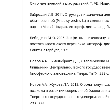
Онтогенетический атлас растений. Т. VII. Йошк
Забродин И.В. 2011. Структура и динамика це
обыкновенной (Pinus sylvestris L.) в смешанны
парка «Марий Чодра». Автореф. дис. ... канд. би
Лебедева М.Ю. 2005. Эпифитные лихеносинузи
востока Карельского перешейка. Автореф. дис. .
Санкт-Петербург, 19 с.
Нотов А.А., Гимельбрант Д.Е., Степанчикова И.С
Лишайники Центрально-Лесного государствен
биосферного заповедника. Тверь, ТвГУ, 332 с.
Нотов А.А., Жукова Л.А. 2013. О роли популяц
подхода в развитии современной биологии и э
Тверского государственного университета. Био
293–330.