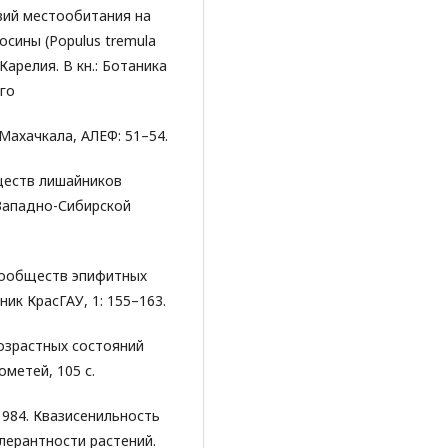
овий местообитания на
сины (Populus tremula
Карелия. В кн.: Ботаника
го
Махачкала, АЛЕФ: 51–54.
бществ лишайников
Западно-Сибирской
сообществ эпифитных
ик КрасГАУ, 1: 155–163.
возрастных состояний
ометей, 105 с.
 1984. Квазисенильность
лерантности растений.