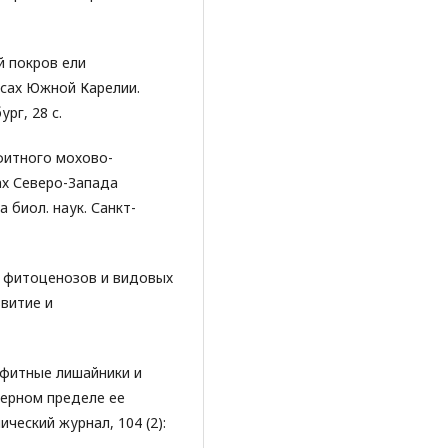
й покров ели
 лесах Южной Карелии.
ург, 28 c.
ифитного мохово-
ах Северо-Запада
а биол. наук. Санкт-
ы фитоценозов и видовых
звитие и
пифитные лишайники и
верном пределе ее
ческий журнал, 104 (2):