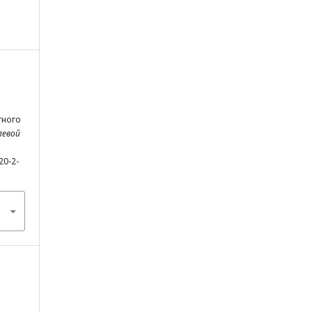
тного
левой
20-2-