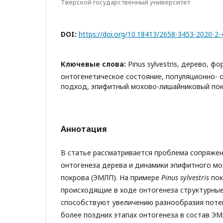
Тверской государственный университет
DOI:
https://doi.org/10.18413/2658-3453-2020-2-
Ключевые слова:
Pinus sylvestris, дерево, ф
онтогенетическое состояние, популяционно- 
подход, эпифитный мохово-лишайниковый по
Аннотация
В статье рассматривается проблема сопряжен
онтогенеза дерева и динамики эпифитного м
покрова (ЭМЛП). На примере
Pinus sylvestris
пок
происходящие в ходе онтогенеза структурны
способствуют увеличению разнообразия поте
более поздних этапах онтогенеза в состав Э