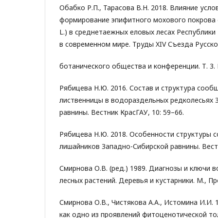
Обабко Р.П., Тарасова В.Н. 2018. Влияние усл
формирование эпифитного мохового покрова о
L.) в среднетаежных еловых лесах Республики 
в современном мире. Труды XIV Съезда Русско
ботанического общества и конференции. Т. 3. 
Рябицева Н.Ю. 2016. Состав и структура соо
лиственницы в водораздельных редколесьях 
равнины. Вестник КрасГАУ, 10: 59–66.
Рябицева Н.Ю. 2018. Особенности структуры 
лишайников Западно-Сибирской равнины. Вестн
Смирнова О.В. (ред.) 1989. Диагнозы и ключи 
лесных растений. Деревья и кустарники. М., Пр
Смирнова О.В., Чистякова А.А., Истомина И.И.
как одно из проявлений фитоценотической то