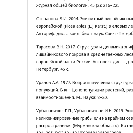
Журнал общей биологии, 45 (2): 216–225.
Степанова В.И. 2004. Эпифитный лишайниковы
европейской (Picea abies (L.) Karst.) в еловых
Автореф. дис. ... канд. биол. наук. Санкт-Петерб
Тарасова В.Н. 2017. Структура и динамика эп
лишайникового покрова в среднетаежных лес
европейской части России. Автореф. дис. ... д-р
Петербург, 46 c.
Уранов А.А. 1977. Вопросы изучения структур
популяций. В кн.: Ценопопуляции растений, ра
взаимоотношения. М., Наука: 8–20.
Урбанавичюс Г.П., Урбанавичене И.Н. 2019. Э
нелихенизированные грибы ели на крайнем се
распространения (Мурманская область). Ботани
191–205. DOI 10.1134/S0006813619030098.