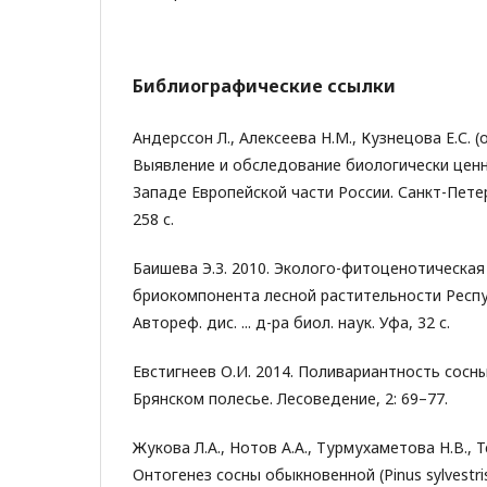
Библиографические ссылки
Андерссон Л., Алексеева Н.М., Кузнецова Е.С. (от
Выявление и обследование биологически ценн
Западе Европейской части России. Санкт-Петербу
258 с.
Баишева Э.З. 2010. Эколого-фитоценотическая
бриокомпонента лесной растительности Респ
Автореф. дис. ... д-ра биол. наук. Уфа, 32 с.
Евстигнеев О.И. 2014. Поливариантность сосн
Брянском полесье. Лесоведение, 2: 69–77.
Жукова Л.А., Нотов А.А., Турмухаметова Н.В., Т
Онтогенез сосны обыкновенной (Pinus sylvestris L