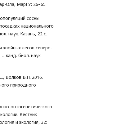
ар-Ола, МарГУ: 26–65.
нопопуляций сосны
х посадках национального
ол. наук. Казань, 22 с.
и хвойных лесов северо-
.. канд. биол. наук.
., Волков В.П. 2016.
ного природного
ионно-онтогенетического
кологии. Вестник
логия и экология, 32: