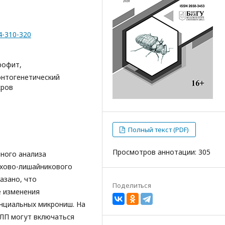
4-310-320
орофит,
онтогенетический
кров
Полный текст (PDF)
Просмотров аннотации: 305
ного анализа
охово-лишайникового
азано, что
Поделиться
е изменения
нциальных микрониш. На
МЛП могут включаться