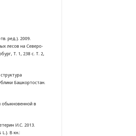
в. ред.). 2009.
ых лесов на Северо-
рг, Т. 1, 238 с. Т. 2,
 структура
ублики Башкортостан.
ы обыкновенной в
етерин И.С. 2013.
.). В кн.: