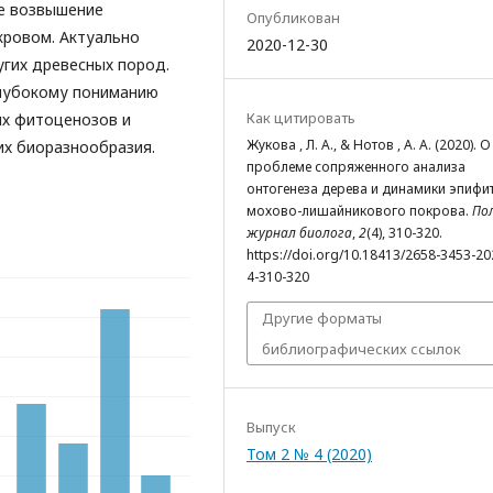
ое возвышение
Опубликован
кровом. Актуально
2020-12-30
гих древесных пород.
глубокому пониманию
Как цитировать
х фитоценозов и
Жукова , Л. А., & Нотов , А. А. (2020). О
их биоразнообразия.
проблеме сопряженного анализа
онтогенеза дерева и динамики эпифи
мохово-лишайникового покрова.
По
журнал биолога
,
2
(4), 310-320.
https://doi.org/10.18413/2658-3453-20
4-310-320
Другие форматы
библиографических ссылок
Выпуск
Том 2 № 4 (2020)