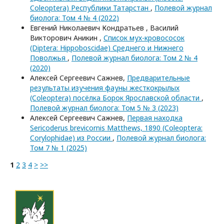
Coleoptera) Республики Татарстан
,
Полевой журнал
биолога: Том 4 № 4 (2022)
Евгений Николаевич Кондратьев , Василий
Викторович Аникин ,
Список мух-кровососок
(Diptera: Hippoboscidae) Среднего и Нижнего
Поволжья
,
Полевой журнал биолога: Том 2 № 4
(2020)
Алексей Сергеевич Сажнев,
Предварительные
результаты изучения фауны жесткокрылых
(Coleoptera) посёлка Борок Ярославской области
,
Полевой журнал биолога: Том 5 № 3 (2023)
Алексей Сергеевич Сажнев,
Первая находка
Sericoderus brevicornis Matthews, 1890 (Coleoptera:
Corylophidae) из России
,
Полевой журнал биолога:
Том 7 № 1 (2025)
1
2
3
4
>
>>