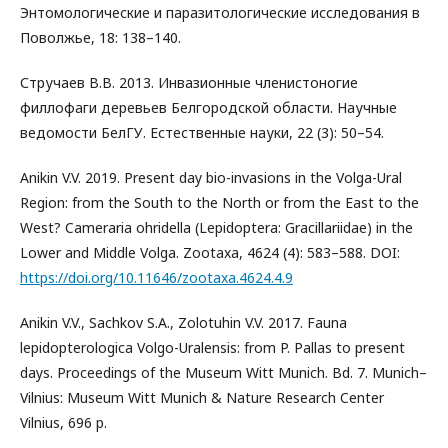
Энтомологические и паразитологические исследования в
Поволжье, 18: 138–140.
Стручаев В.В. 2013. Инвазионные членистоногие
филлофаги деревьев Белгородской области. Научные
ведомости БелГУ. Естественные науки, 22 (3): 50–54.
Anikin V.V. 2019. Present day bio-invasions in the Volga-Ural
Region: from the South to the North or from the East to the
West? Cameraria ohridella (Lepidoptera: Gracillariidae) in the
Lower and Middle Volga. Zootaxa, 4624 (4): 583–588. DOI:
https://doi.org/10.11646/zootaxa.4624.4.9
Anikin V.V., Sachkov S.A., Zolotuhin V.V. 2017. Fauna
lepidopterologica Volgo-Uralensis: from P. Pallas to present
days. Proceedings of the Museum Witt Munich. Bd. 7. Munich–
Vilnius: Museum Witt Munich & Nature Research Center
Vilnius, 696 p.