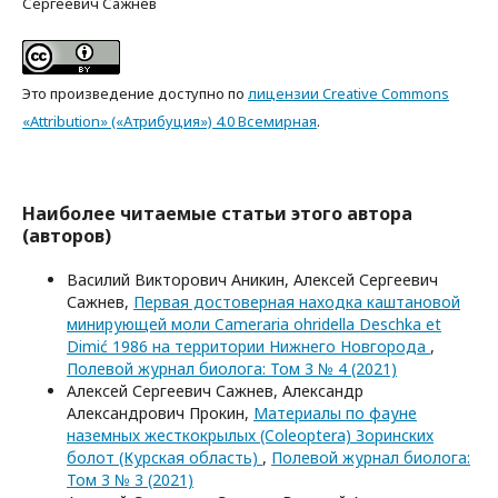
Сергеевич Сажнев
Это произведение доступно по
лицензии Creative Commons
«Attribution» («Атрибуция») 4.0 Всемирная
.
Наиболее читаемые статьи этого автора
(авторов)
Василий Викторович Аникин, Алексей Сергеевич
Сажнев,
Первая достоверная находка каштановой
минирующей моли Cameraria ohridella Deschka et
Dimić 1986 на территории Нижнего Новгорода
,
Полевой журнал биолога: Том 3 № 4 (2021)
Алексей Сергеевич Сажнев, Александр
Александрович Прокин,
Материалы по фауне
наземных жесткокрылых (Coleoptera) Зоринских
болот (Курская область)
,
Полевой журнал биолога:
Том 3 № 3 (2021)