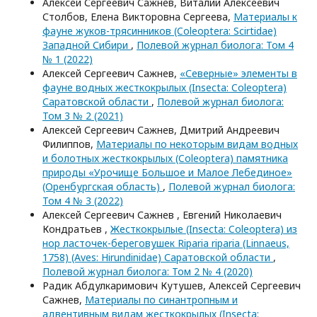
Алексей Сергеевич Сажнев, Виталий Алексеевич
Столбов, Елена Викторовна Сергеева,
Материалы к
фауне жуков-трясинников (Coleoptera: Scirtidae)
Западной Сибири
,
Полевой журнал биолога: Том 4
№ 1 (2022)
Алексей Сергеевич Сажнев,
«Северные» элементы в
фауне водных жесткокрылых (Insecta: Coleoptera)
Саратовской области
,
Полевой журнал биолога:
Том 3 № 2 (2021)
Алексей Сергеевич Сажнев, Дмитрий Андреевич
Филиппов,
Материалы по некоторым видам водных
и болотных жесткокрылых (Coleoptera) памятника
природы «Урочище Большое и Малое Лебединое»
(Оренбургская область)
,
Полевой журнал биолога:
Том 4 № 3 (2022)
Алексей Сергеевич Сажнев , Евгений Николаевич
Кондратьев ,
Жесткокрылые (Insecta: Coleoptera) из
нор ласточек-береговушек Riparia riparia (Linnaeus,
1758) (Aves: Hirundinidae) Саратовской области
,
Полевой журнал биолога: Том 2 № 4 (2020)
Радик Абдулкаримович Кутушев, Алексей Сергеевич
Сажнев,
Материалы по синантропным и
адвентивным видам жесткокрылых (Insecta: