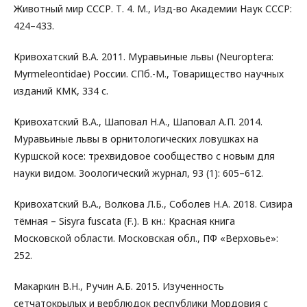
Животный мир СССР. Т. 4. М., Изд-во Академии Наук СССР:
424–433.
Кривохатский В.А. 2011. Муравьиные львы (Neuroptera:
Myrmeleontidae) России. СПб.-М., Товарищество научных
изданий КМК, 334 с.
Кривохатский В.А., Шаповал Н.А., Шаповал А.П. 2014.
Муравьиные львы в орнитологических ловушках на
Куршской косе: трехвидовое сообщество с новым для
науки видом. Зоологический журнал, 93 (1): 605–612.
Кривохатский В.А., Волкова Л.Б., Соболев Н.А. 2018. Сизира
тёмная – Sisyra fuscata (F.). В кн.: Красная книга
Московской области. Московская обл., ПФ «Верховье»:
252.
Макаркин В.Н., Ручин А.Б. 2015. Изученность
сетчатокрылых и верблюдок республики Мордовия с