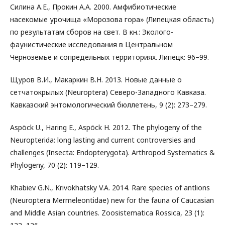
Силина А.Е., Прокин А.А. 2000. Амфибиотические
насекомые урочища «Морозова гора» (Липецкая область)
по результатам сборов на свет. В кн.: Эколого-
фаунистические исследования в Центральном
Черноземье и сопредельных территориях. Липецк: 96–99.
Щуров В.И., Макаркин В.Н. 2013. Новые данные о
сетчатокрылых (Neuroptera) Северо-Западного Кавказа.
Кавказский энтомологический бюллетень, 9 (2): 273–279.
Aspöck U., Haring E., Aspöck H. 2012. The phylogeny of the
Neuropterida: long lasting and current controversies and
challenges (Insecta: Endopterygota). Arthropod Systematics &
Phylogeny, 70 (2): 119–129.
Khabiev G.N., Krivokhatsky V.A. 2014. Rare species of antlions
(Neuroptera Mermeleontidae) new for the fauna of Caucasian
and Middle Asian countries. Zoosistematica Rossica, 23 (1):