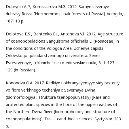
Dobrynin A.P., Komissarova M.G. 2012. Samye severnye
dubravy Rossii [Northernmost oak forests of Russia]. Vologda,
187+18 p.
Dolotova E.S., Bahtenko E.J., Antonova V.I. 2012. Age structure
of coenopopulacions Sanguisorba officinalis L. (Rosaceae) in
the conditions of the Vologda Area. Uchenye zapiski
Orlovskogo gosudarstvennogo universiteta. Series:
Estestvennye, tekhnicheskie i meditsinskie nauki, 6–1: 123–
129 (in Russian).
Kononova O.A. 2017. Redkiye i okhranyayemyye vidy rasteniy
vo flore verkhnego techeniya r. Severnaya Dvina
(biomorfologiya i struktura tsenopopulyatsiy) [Rare and
protected plant species in the flora of the upper reaches of
the Northern Dvina River (biomorphology and structure of
coenopopulations)]. Dis. … cand. biol. sciences. Syktyvkar, 283
p.