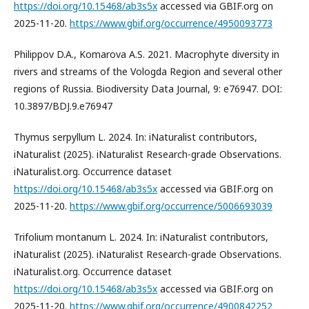
https://doi.org/10.15468/ab3s5x
accessed via GBIF.org on
2025-11-20.
https://www.gbif.org/occurrence/4950093773
Philippov D.A., Komarova A.S. 2021. Macrophyte diversity in
rivers and streams of the Vologda Region and several other
regions of Russia. Biodiversity Data Journal, 9: e76947. DOI:
10.3897/BDJ.9.e76947
Thymus serpyllum L. 2024. In: iNaturalist contributors,
iNaturalist (2025). iNaturalist Research-grade Observations.
iNaturalist.org. Occurrence dataset
https://doi.org/10.15468/ab3s5x
accessed via GBIF.org on
2025-11-20.
https://www.gbif.org/occurrence/5006693039
Trifolium montanum L. 2024. In: iNaturalist contributors,
iNaturalist (2025). iNaturalist Research-grade Observations.
iNaturalist.org. Occurrence dataset
https://doi.org/10.15468/ab3s5x
accessed via GBIF.org on
2025-11-20.
https://www.gbif.org/occurrence/4900842252