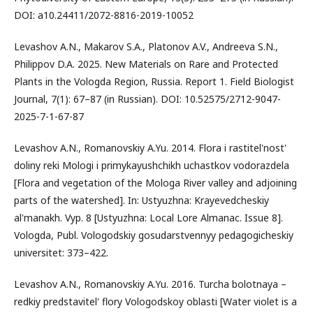
DOI: а10.24411/2072-8816-2019-10052
Levashov A.N., Makarov S.A., Platonov A.V., Andreeva S.N.,
Philippov D.A. 2025. New Materials on Rare and Protected
Plants in the Vologda Region, Russia. Report 1. Field Biologist
Journal, 7(1): 67–87 (in Russian). DOI: 10.52575/2712-9047-
2025-7-1-67-87
Levashov A.N., Romanovskiy A.Yu. 2014. Flora i rastitel'nost'
doliny reki Mologi i primykayushchikh uchastkov vodorazdela
[Flora and vegetation of the Mologa River valley and adjoining
parts of the watershed]. In: Ustyuzhna: Krayevedcheskiy
al'manakh. Vyp. 8 [Ustyuzhna: Local Lore Almanac. Issue 8].
Vologda, Publ. Vologodskiy gosudarstvennyy pedagogicheskiy
universitet: 373–422.
Levashov A.N., Romanovskiy A.Yu. 2016. Turcha bolotnaya –
redkiy predstavitel' flory Vologodskoy oblasti [Water violet is a