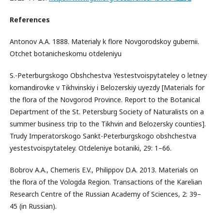
References
Antonov A.A. 1888. Materialy k flore Novgorodskoy gubernii.
Otchet botanicheskomu otdeleniyu
S.-Peterburgskogo Obshchestva Yestestvoispytateley o letney
komandirovke v Tikhvinskiy i Belozerskiy uyezdy [Materials for
the flora of the Novgorod Province. Report to the Botanical
Department of the St. Petersburg Society of Naturalists on a
summer business trip to the Tikhvin and Belozersky counties].
Trudy Imperatorskogo Sankt-Peterburgskogo obshchestva
yestestvoispytateley. Otdeleniye botaniki, 29: 1–66.
Bobrov A.A., Chemeris E.V., Philippov D.A. 2013. Materials on
the flora of the Vologda Region. Transactions of the Karelian
Research Centre of the Russian Academy of Sciences, 2: 39–
45 (in Russian).