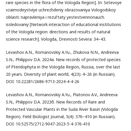
rare species in the flora of the Vologda Region]. In: Setevoye
vzaimodeystviye uchrezhdeniy obrazovaniya Vologodskoy
oblasti: napravleniya i rezul'taty yestestvennonauch.
issledovaniy [Network interaction of educational institutions
of the Vologda region: directions and results of natural
science research]. Vologda, Drevnosti Severa: 34–43.
Levashov A.N., Romanovskiy A.Yu., Zhukova N.N., Andreeva
S.N., Philippov D.A. 2024а. New records of protected species
of Pteridophyta in the Vologda Region, Russia, over the last
20 years. Diversity of plant world, 4(23): 4–26 (in Russian).
DOI: 10.22281/2686-9713-2024-4-4-26
Levashov A.N., Romanovskiy A.Yu., Platonov A.V., Andreeva
S.N., Philippov D.A. 2023б. New Records of Rare and
Protected Vascular Plants in the Suda River Basin (Vologda
Region). Field Biologist Journal, 5(4): 376–410 (in Russian).
DOI: 10.52575/2712-9047-2023-5-4-376-410