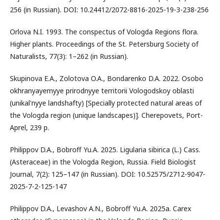
256 (in Russian). DOI: 10.24412/2072-8816-2025-19-3-238-256
Orlova N.I. 1993. The conspectus of Vologda Regions flora.
Higher plants. Proceedings of the St. Petersburg Society of
Naturalists, 77(3): 1–262 (in Russian).
Skupinova E.A., Zolotova O.A., Bondarenko D.A. 2022. Osobo
okhranyayemyye prirodnyye territorii Vologodskoy oblasti
(unikal'nyye landshafty) [Specially protected natural areas of
the Vologda region (unique landscapes)]. Cherepovets, Port-
Aprel, 239 p.
Philippov D.A., Bobroff Yu.A. 2025. Ligularia sibirica (L.) Cass.
(Asteraceae) in the Vologda Region, Russia. Field Biologist
Journal, 7(2): 125–147 (in Russian). DOI: 10.52575/2712-9047-
2025-7-2-125-147
Philippov D.A., Levashov A.N., Bobroff Yu.A. 2025а. Carex