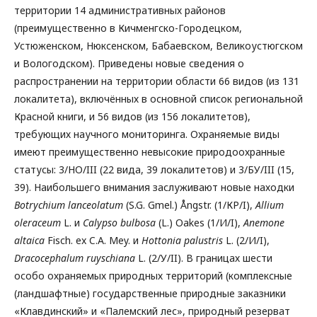
территории 14 административных районов
(преимущественно в Кичменгско-Городецком,
Устюженском, Нюксенском, Бабаевском, Великоустюгском
и Вологодском). Приведены новые сведения о
распространении на территории области 66 видов (из 131
локалитета), включённых в основной список региональной
Красной книги, и 56 видов (из 156 локалитетов),
требующих научного мониторинга. Охраняемые виды
имеют преимущественно невысокие природоохранные
статусы: 3/НО/III (22 вида, 39 локалитетов) и 3/БУ/III (15,
39). Наибольшего внимания заслуживают новые находки
Botrychium lanceolatum
(S.G. Gmel.) Ångstr. (1/КР/I),
Allium
oleraceum
L. и
Calypso bulbosa
(L.) Oakes (1/И/I),
Anemone
altaica
Fisch. ex C.A. Mey. и
Hottonia palustris
L. (2/И/I),
Dracocephalum ruyschiana
L. (2/У/II). В границах шести
особо охраняемых природных территорий (комплексные
(ландшафтные) государственные природные заказники
«Клавдинский» и «Палемский лес», природный резерват