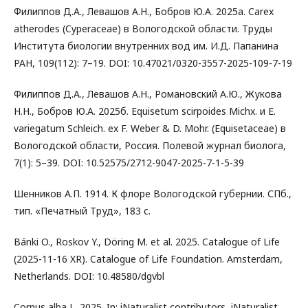
Филиппов Д.А., Левашов А.Н., Бобров Ю.А. 2025а. Carex
atherodes (Cyperaceae) в Вологодской области. Труды
Института биологии внутренних вод им. И.Д. Папанина
РАН, 109(112): 7–19. DOI: 10.47021/0320-3557-2025-109-7-19
Филиппов Д.А., Левашов А.Н., Романовский А.Ю., Жукова
Н.Н., Бобров Ю.А. 2025б. Equisetum scirpoides Michx. и E.
variegatum Schleich. ex F. Weber & D. Mohr. (Equisetaceae) в
Вологодской области, Россия. Полевой журнал биолога,
7(1): 5–39. DOI: 10.52575/2712-9047-2025-7-1-5-39
Шенников А.П. 1914. К флоре Вологодской губернии. СПб.,
тип. «Печатный Труд», 183 с.
Bánki O., Roskov Y., Döring M. et al. 2025. Catalogue of Life
(2025-11-16 XR). Catalogue of Life Foundation. Amsterdam,
Netherlands. DOI: 10.48580/dgvbl
Cornus alba L. 2025. In: iNaturalist contributors, iNaturalist