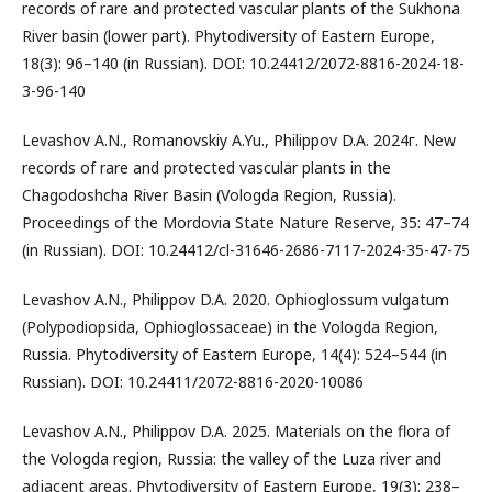
records of rare and protected vascular plants of the Sukhona
River basin (lower part). Phytodiversity of Eastern Europe,
18(3): 96–140 (in Russian). DOI: 10.24412/2072-8816-2024-18-
3-96-140
Levashov A.N., Romanovskiy A.Yu., Philippov D.A. 2024г. New
records of rare and protected vascular plants in the
Chagodoshcha River Basin (Vologda Region, Russia).
Proceedings of the Mordovia State Nature Reserve, 35: 47–74
(in Russian). DOI: 10.24412/cl-31646-2686-7117-2024-35-47-75
Levashov A.N., Philippov D.A. 2020. Ophioglossum vulgatum
(Polypodiopsida, Ophioglossaceae) in the Vologda Region,
Russia. Phytodiversity of Eastern Europe, 14(4): 524–544 (in
Russian). DOI: 10.24411/2072-8816-2020-10086
Levashov A.N., Philippov D.A. 2025. Materials on the flora of
the Vologda region, Russia: the valley of the Luza river and
adjacent areas. Phytodiversity of Eastern Europe, 19(3): 238–