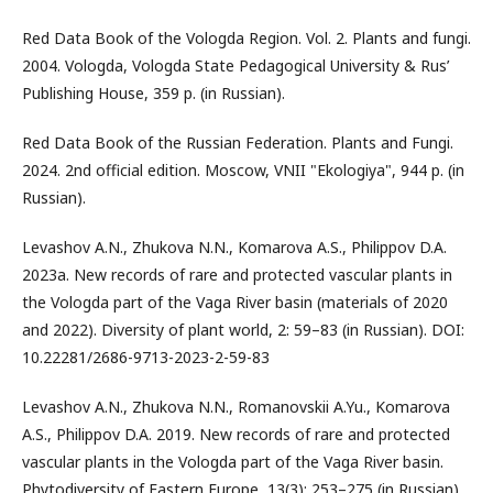
Red Data Book of the Vologda Region. Vol. 2. Plants and fungi.
2004. Vologda, Vologda State Pedagogical University & Rus’
Publishing House, 359 p. (in Russian).
Red Data Book of the Russian Federation. Plants and Fungi.
2024. 2nd official edition. Moscow, VNII "Ekologiya", 944 p. (in
Russian).
Levashov A.N., Zhukova N.N., Komarova A.S., Philippov D.A.
2023а. New records of rare and protected vascular plants in
the Vologda part of the Vaga River basin (materials of 2020
and 2022). Diversity of plant world, 2: 59–83 (in Russian). DOI:
10.22281/2686-9713-2023-2-59-83
Levashov A.N., Zhukova N.N., Romanovskii A.Yu., Komarova
A.S., Philippov D.A. 2019. New records of rare and protected
vascular plants in the Vologda part of the Vaga River basin.
Phytodiversity of Eastern Europe, 13(3): 253–275 (in Russian).