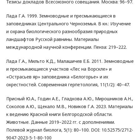
Тезисы докладов Всесоюзного совещания. Москва: 96–97.
Лада Г.А. 1999. Земноводные и пресмыкающиеся в
заповедниках Центрального Черноземья. В кн.: Изучение
и охрана биологического разнообразия природных
ландшафтов Русской равнины. Материалы
международной научной конференции. Пенза: 219–222.
Лада Г.А., Мильто К.Д., Малашичев Е.Б. 2011. Земноводные
и пресмыкающиеся участков «Лес на Ворскле» и
«Острасьев яр» заповедника «Белогорье» и их
окрестностей. Современная герпетология, 11(1/2): 40–47.
Присный Ю.А., Годин А.Е., Гладкова А.Ю., Мирошников А.Н.,
Соколов А.Ю., Щекало М.В., Новиков Г.А. 2023. Материалы
к ведению Красной книги Белгородской области.
Животные. Данные 2019–2022 гг. с дополнениями.
Полевой журнал биолога, 5(1): 80–100. DOI: 10.52575/2712-
9047-2023-5-1-80-100