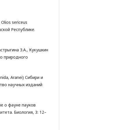
Olios sericeus
ашской Республике.
астрыгина З.А., Кукушкин
ого природного
ida, Aranei) Сибири и
тво научных изданий
ые о фауне пауков
итета. Биология, 3: 12–