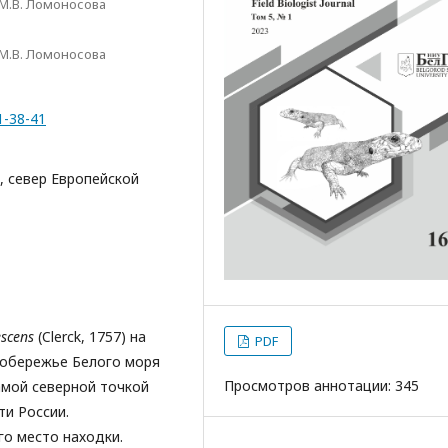
М.В. Ломоносова
М.В. Ломоносова
1-38-41
а, север Европейской
escens
(Clerck, 1757) на
PDF
побережье Белого моря
Просмотров аннотации: 345
амой северной точкой
ти России.
о место находки.