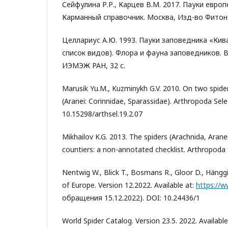
Сейфулина Р.Р., Карцев В.М. 2017. Пауки европ
Карманный справочник. Москва, Изд-во Фитон,
Целлариус А.Ю. 1993. Пауки заповедника «Ки
список видов). Флора и фауна заповедников. В
ИЭМЭЖ РАН, 32 с.
Marusik Yu.M., Kuzminykh G.V. 2010. On two spide
(Aranei: Corinnidae, Sparassidae). Arthropoda Sele
10.15298/arthsel.19.2.07
Mikhailov K.G. 2013. The spiders (Arachnida, Arane
countiers: a non-annotated checklist. Arthropoda s
Nentwig W., Blick T., Bosmans R., Gloor D., Hänggi
of Europe. Version 12.2022. Available at:
https://
обращения 15.12.2022). DOI: 10.24436/1
World Spider Catalog. Version 23.5. 2022. Available