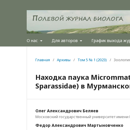
О нас
Для авторов
График выхода жу
Главная
/
Архивы
/
Том 5 № 1 (2023)
/
Зоологи
Находка паука Micrommata 
Sparassidae) в Мурманск
Олег Александрович Беляев
Московский государственный университет имени 
Федор Александрович Мартыновченко