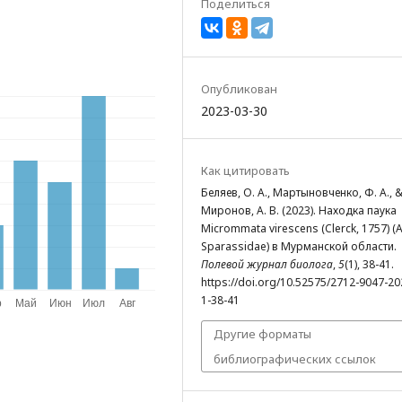
Поделиться
Опубликован
2023-03-30
Как цитировать
Беляев, О. А., Мартыновченко, Ф. А., 
Миронов, А. В. (2023). Находка паука
Micrommata virescens (Clerck, 1757) (A
Sparassidae) в Мурманской области.
Полевой журнал биолога
,
5
(1), 38-41.
https://doi.org/10.52575/2712-9047-20
1-38-41
Другие форматы
библиографических ссылок