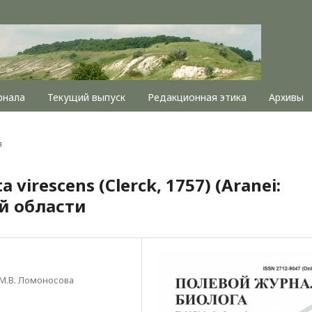
рнала
Текущий выпуск
Редакционная этика
Архивы
я
virescens (Clerck, 1757) (Aranei:
ой области
М.В. Ломоносова