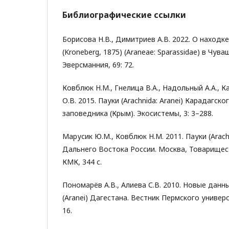
Библиографические ссылки
Борисова Н.В., Димитриев А.В. 2022. О находке 
(Kroneberg, 1875) (Araneae: Sparassidae) в Чув
Эверсманния, 69: 72.
Ковблюк Н.М., Гнелица В.А., Надольный А.А., К
О.В. 2015. Пауки (Arachnida: Aranei) Карадагск
заповедника (Крым). Экосистемы, 3: 3–288.
Марусик Ю.М., Ковблюк Н.М. 2011. Пауки (Arachn
Дальнего Востока России. Москва, Товарищес
КМК, 344 с.
Пономарёв А.В., Алиева С.В. 2010. Новые данн
(Aranei) Дагестана. Вестник Пермского универс
16.