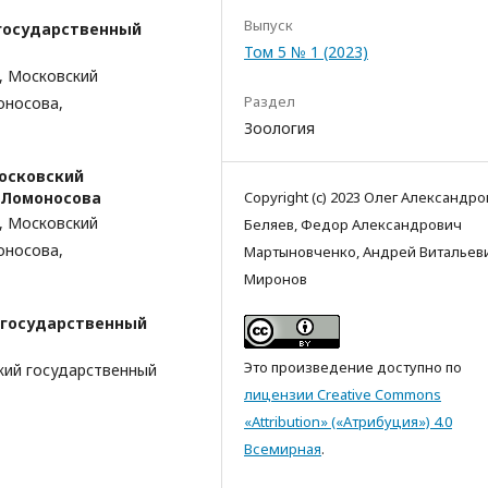
Выпуск
государственный
Том 5 № 1 (2023)
, Московский
Раздел
оносова,
Зоология
осковский
Copyright (c) 2023 Олег Александр
 Ломоносова
, Московский
Беляев, Федор Александрович
оносова,
Мартыновченко, Андрей Витальев
Миронов
 государственный
Это произведение доступно по
кий государственный
лицензии Creative Commons
«Attribution» («Атрибуция») 4.0
Всемирная
.