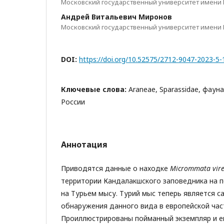
Московский государственный университет имени 
Андрей Витальевич Миронов
Московский государственный университет имени 
DOI:
https://doi.org/10.52575/2712-9047-2023-5-
Ключевые слова:
Araneae, Sparassidae, фаун
России
Аннотация
Приводятся данные о находке
Micrommata
vir
территории Кандалакшского заповедника на 
на Турьем мысу. Турий мыс теперь является с
обнаружения данного вида в европейской час
Проиллюстрированы пойманный экземпляр и ег