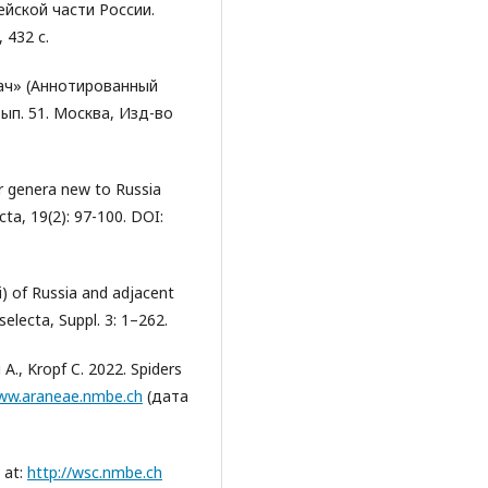
ейской части России.
 432 с.
вач» (Аннотированный
ып. 51. Москва, Изд-во
r genera new to Russia
cta, 19(2): 97-100. DOI:
i) of Russia and adjacent
electa, Suppl. 3: 1–262.
 A., Kropf C. 2022. Spiders
www.araneae.nmbe.ch
(дата
 at:
http://wsc.nmbe.ch