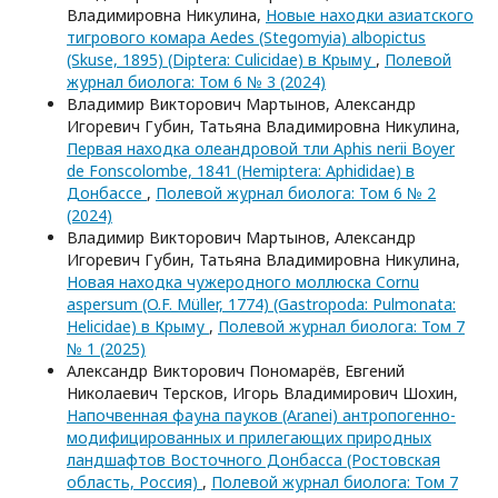
Владимировна Никулина,
Новые находки азиатского
тигрового комара Aedes (Stegomyia) albopictus
(Skuse, 1895) (Diptera: Culicidae) в Крыму
,
Полевой
журнал биолога: Том 6 № 3 (2024)
Владимир Викторович Мартынов, Александр
Игоревич Губин, Татьяна Владимировна Никулина,
Первая находка олеандровой тли Aphis nerii Boyer
de Fonscolombe, 1841 (Hemiptera: Aphididae) в
Донбассе
,
Полевой журнал биолога: Том 6 № 2
(2024)
Владимир Викторович Мартынов, Александр
Игоревич Губин, Татьяна Владимировна Никулина,
Новая находка чужеродного моллюска Cornu
aspersum (O.F. Müller, 1774) (Gastropoda: Pulmonata:
Helicidae) в Крыму
,
Полевой журнал биолога: Том 7
№ 1 (2025)
Александр Викторович Пономарёв, Евгений
Николаевич Терсков, Игорь Владимирович Шохин,
Напочвенная фауна пауков (Aranei) антропогенно-
модифицированных и прилегающих природных
ландшафтов Восточного Донбасса (Ростовская
область, Россия)
,
Полевой журнал биолога: Том 7