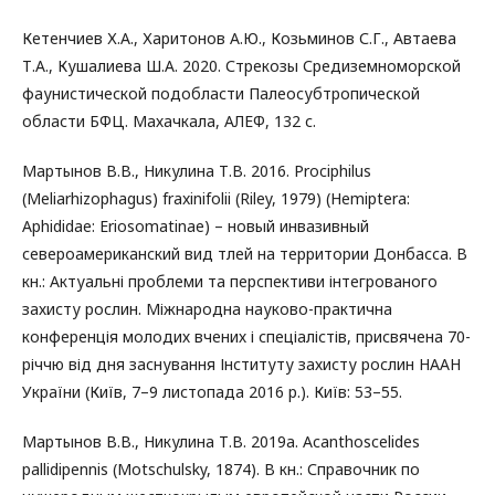
Кетенчиев Х.А., Харитонов А.Ю., Козьминов С.Г., Автаева
Т.А., Кушалиева Ш.А. 2020. Стрекозы Средиземноморской
фаунистической подобласти Палеосубтропической
области БФЦ. Махачкала, АЛЕФ, 132 с.
Мартынов В.В., Никулина Т.В. 2016. Prociphilus
(Meliarhizophagus) fraxinifolii (Riley, 1979) (Hemiptera:
Aphididae: Eriosomatinae) – новый инвазивный
североамериканский вид тлей на территории Донбасса. В
кн.: Актуальні проблеми та перспективи інтегрованого
захисту рослин. Міжнародна науково-практична
конференція молодих вчених і спеціалістів, присвячена 70-
річчю від дня заснування Інституту захисту рослин НААН
України (Київ, 7–9 листопада 2016 р.). Київ: 53–55.
Мартынов В.В., Никулина Т.В. 2019а. Acanthoscelides
pallidipennis (Motschulsky, 1874). В кн.: Справочник по