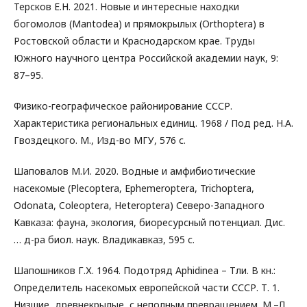
Терсков Е.Н. 2021. Новые и интересные находки
богомолов (Mantodea) и прямокрылых (Orthoptera) в
Ростовской области и Краснодарском крае. Труды
Южного научного центра Российской академии наук, 9:
87–95.
Физико-географическое районирование СССР.
Характеристика региональных единиц. 1968 / Под ред. Н.А.
Гвоздецкого. М., Изд-во МГУ, 576 с.
Шаповалов М.И. 2020. Водные и амфибиотические
насекомые (Plecoptera, Ephemeroptera, Trichoptera,
Odonata, Coleoptera, Heteroptera) Северо-Западного
Кавказа: фауна, экология, биоресурсный потенциал. Дис.
… д-ра биол. наук. Владикавказ, 595 с.
Шапошников Г.Х. 1964. Подотряд Aphidinea – Тли. В кн.:
Определитель насекомых европейской части СССР. Т. 1.
Низшие, древнекрылые, с неполным превращением. М.–Л.,