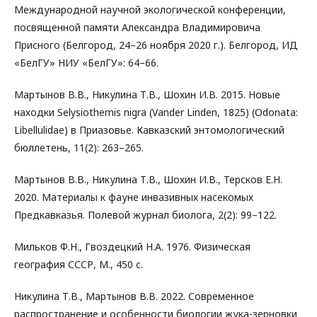
Международной научной экологической конференции,
посвященной памяти Александра Владимировича
Присного (Белгород, 24–26 ноября 2020 г.). Белгород, ИД
«БелГУ» НИУ «БелГУ»: 64–66.
Мартынов В.В., Никулина Т.В., Шохин И.В. 2015. Новые
находки Selysiothemis nigra (Vander Linden, 1825) (Odonata:
Libellulidae) в Приазовье. Кавказский энтомологический
бюллетень, 11(2): 263–265.
Мартынов В.В., Никулина Т.В., Шохин И.В., Терсков Е.Н.
2020. Материалы к фауне инвазивных насекомых
Предкавказья. Полевой журнал биолога, 2(2): 99–122.
Мильков Ф.H., Гвоздецкий H.А. 1976. Физическая
география СССР, М., 450 с.
Никулина Т.В., Мартынов В.В. 2022. Современное
распространение и особенности биологии жука-зерновки