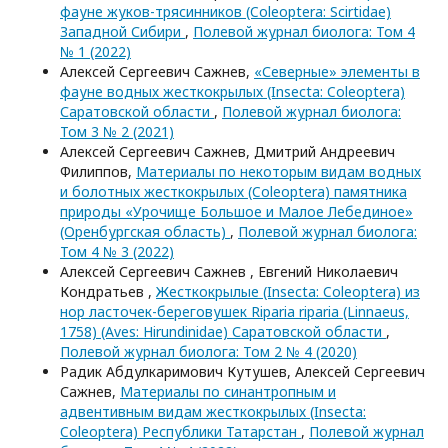
фауне жуков-трясинников (Coleoptera: Scirtidae)
Западной Сибири
,
Полевой журнал биолога: Том 4
№ 1 (2022)
Алексей Сергеевич Сажнев,
«Северные» элементы в
фауне водных жесткокрылых (Insecta: Coleoptera)
Саратовской области
,
Полевой журнал биолога:
Том 3 № 2 (2021)
Алексей Сергеевич Сажнев, Дмитрий Андреевич
Филиппов,
Материалы по некоторым видам водных
и болотных жесткокрылых (Coleoptera) памятника
природы «Урочище Большое и Малое Лебединое»
(Оренбургская область)
,
Полевой журнал биолога:
Том 4 № 3 (2022)
Алексей Сергеевич Сажнев , Евгений Николаевич
Кондратьев ,
Жесткокрылые (Insecta: Coleoptera) из
нор ласточек-береговушек Riparia riparia (Linnaeus,
1758) (Aves: Hirundinidae) Саратовской области
,
Полевой журнал биолога: Том 2 № 4 (2020)
Радик Абдулкаримович Кутушев, Алексей Сергеевич
Сажнев,
Материалы по синантропным и
адвентивным видам жесткокрылых (Insecta:
Coleoptera) Республики Татарстан
,
Полевой журнал