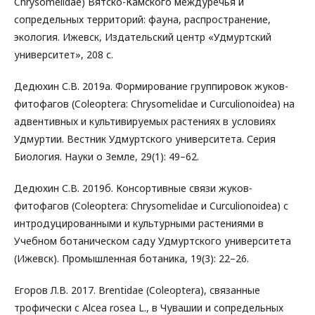
Chrysomelidae) Вятско-Камского междуречья и
сопредельных территорий: фауна, распространение,
экология. Ижевск, Издательский центр «Удмуртский
университет», 208 с.
Дедюхин С.В. 2019а. Формирование группировок жуков-
фитофагов (Coleoptera: Chrysomelidae и Curculionoidea) на
адвентивных и культивируемых растениях в условиях
Удмуртии. Вестник Удмуртского университета. Серия
Биология. Науки о Земле, 29(1): 49–62.
Дедюхин С.В. 2019б. Консортивные связи жуков-
фитофагов (Coleoptera: Chrysomelidae и Curculionoidea) с
интродуцированными и культурными растениями в
Учебном ботаническом саду Удмуртского университета
(Ижевск). Промышленная ботаника, 19(3): 22–26.
Егоров Л.В. 2017. Brentidae (Coleoptera), связанные
трофически с Alcea rosea L., в Чувашии и сопредельных