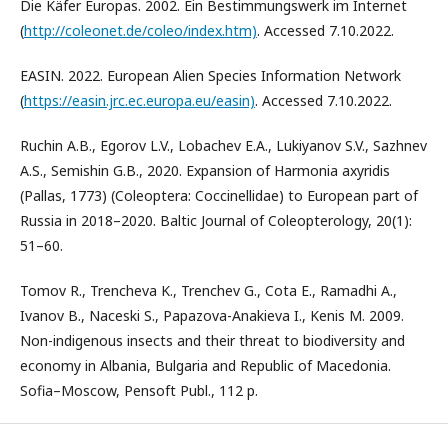
Die Käfer Europas. 2002. Ein Bestimmungswerk im Internet
(
http://coleonet.de/coleo/index.htm)
. Accessed 7.10.2022.
EASIN. 2022. European Alien Species Information Network
(
https://easin.jrc.ec.europa.eu/easin)
. Accessed 7.10.2022.
Ruchin A.B., Egorov L.V., Lobachev E.A., Lukiyanov S.V., Sazhnev
A.S., Semishin G.B., 2020. Expansion of Harmonia axyridis
(Pallas, 1773) (Coleoptera: Coccinellidae) to European part of
Russia in 2018–2020. Baltic Journal of Coleopterology, 20(1):
51–60.
Tomov R., Trencheva K., Trenchev G., Cota E., Ramadhi A.,
Ivanov B., Naceski S., Papazova-Anakieva I., Kenis M. 2009.
Non-indigenous insects and their threat to biodiversity and
economy in Albania, Bulgaria and Republic of Macedonia.
Sofia–Moscow, Pensoft Publ., 112 p.