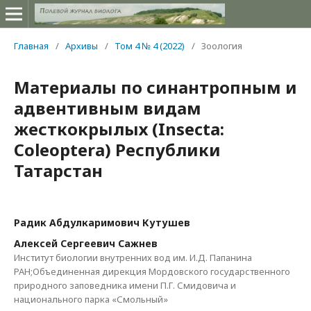
Главная
/
Архивы
/
Том 4 № 4 (2022)
/
Зоология
Материалы по синантропным и
адвентивным видам
жесткокрылых (Insecta:
Coleoptera) Республики
Татарстан
Радик Абдулкаримович Кутушев
Алексей Сергеевич Сажнев
Институт биологии внутренних вод им. И.Д. Папанина
РАН;Объединенная дирекция Мордовского государственного
природного заповедника имени П.Г. Смидовича и
национального парка «Смольный»