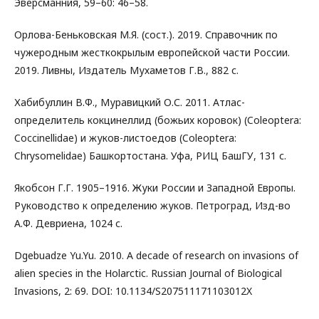
Эверсманния, 59–60: 46–58.
Орлова-Беньковская М.Я. (сост.). 2019. Справочник по
чужеродным жесткокрылым европейской части России.
2019. Ливны, Издатель Мухаметов Г.В., 882 с.
Хабибуллин В.Ф., Муравицкий О.С. 2011. Атлас-
определитель кокцинеллид (божьих коровок) (Coleoptera:
Coccinellidae) и жуков-листоедов (Coleoptera:
Chrysomelidae) Башкортостана. Уфа, РИЦ БашГУ, 131 с.
Якобсон Г.Г. 1905–1916. Жуки России и Западной Европы.
Руководство к определению жуков. Петроград, Изд-во
А.Ф. Девриена, 1024 с.
Dgebuadze Yu.Yu. 2010. A decade of research on invasions of
alien species in the Holarctic. Russian Journal of Biological
Invasions, 2: 69. DOI: 10.1134/S207511171103012X