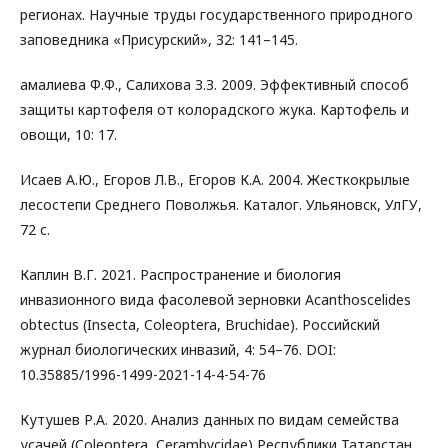
регионах. Научные труды государственного природного
заповедника «Присурский», 32: 141–145.
амалиева Ф.Ф., Салихова З.З. 2009. Эффективный способ
защиты картофеля от колорадского жука. Картофель и
овощи, 10: 17.
Исаев А.Ю., Егоров Л.В., Егоров К.А. 2004. Жесткокрылые
лесостепи Среднего Поволжья. Каталог. Ульяновск, УлГУ,
72 с.
Каплин В.Г. 2021. Распространение и биология
инвазионного вида фасолевой зерновки Acanthoscelides
obtectus (Insecta, Coleoptera, Bruchidae). Российский
журнал биологических инвазий, 4: 54–76. DOI:
10.35885/1996-1499-2021-14-4-54-76
Кутушев Р.А. 2020. Анализ данных по видам семейства
усачей (Coleoptera, Cerambycidae) Республики Татарстан.