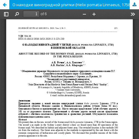
О находке виноградной улитки (Helix pomatia Linnaeus, 1758) в Пензенской области