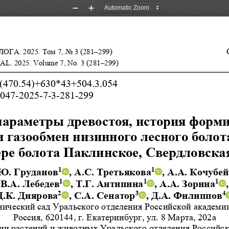
Zoom
Zoom
Out
In
ЛОГ
А. 2025. Том 7, No 
3 (281–299)             
                                 
AL. 2025
. Volume 7, No. 3 (281–299)
(470.54)+630*43+504.3.054 
047-2025-7-3-281-299 
параметры древостоя
, история форм
и газообмен низинного лесного болота
ере болота Паклинск
ое, Свердловская
1
1
Ю. Груданов
, А.С. Третьякова
, А.А. Кочубей
1
1
1
В.А. Лебедев
, Т.Г. Антипина
, А.А. Зорина
,
2
3
4
Д.К. Диярова
, С.А. Сенатор
, Д.А. Филиппов
нический сад Уральского отделения Российской академии
Россия, 620144, г. Екатеринбург, ул. 8 Марта, 202а 
гии растений и животных Уральского отделения Рос
сийск