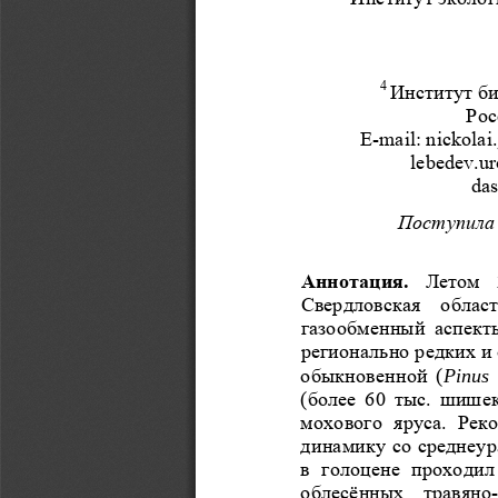
4 
Институт би
Рос
E-mail: nickola
lebedev.u
das
Поступила
Аннотация.
  Летом  
Свердловская  облас
газообменный  аспекты
регионально редких и
Pinus  
обыкновенной  (
(более  60  тыс.  шишек
мохового  яруса.  Рек
динамику со среднеур
в  голоцене  проходил 
облесённых  травяно