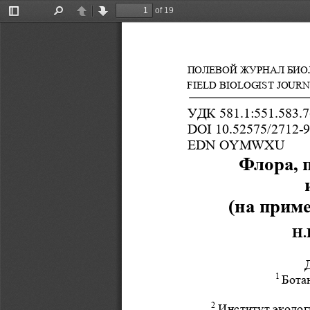
of 19
Toggle
Find
Previous
Next
Sidebar
ПОЛЕВОЙ ЖУРНАЛ БИО
FIELD BIOLOGIST JOURN
УДК 581.1:551.583.7
DOI 10.52575/2712-9
EDN OYMWXU 
Флора, 
(на прим
Н.
1 
Бота
2
 Институт эколо