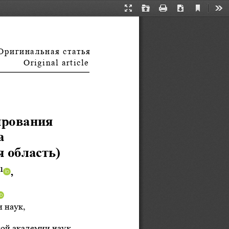
Current
Presentation
Open
Print
Download
Too
View
Mode
Оригинальная статья
            Original article 
ирования 
  
 область) 
1
,  
  
 наук,
ой академии наук,  