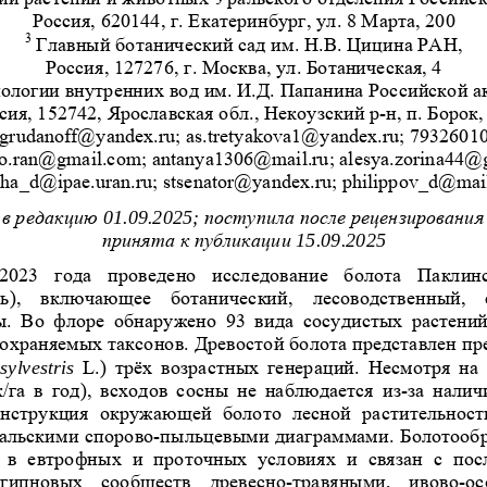
Россия, 620144, г. Екатеринбург, ул. 8 Марта, 200 
3
 Главный ботанический сад им. Н.В. Цицина РАН,  
Россия, 127276, г. Москва, ул. Ботаническая, 4 
ологии внутренних вод им. И.Д. Папанина Российской а
сия, 152742, Ярославская обл
., Некоузский р-н, п. Борок,
i.grudanoff@yandex.ru; as.tretyakova1@yandex.ru;
 7932601
ro.ran@gmail.com; antanya1306@mail.ru; alesya.zorina44
@g
ha_d@ipae.uran.ru; stsenator@yandex.ru; philippov_d@mail
 01.09.2025; 
в
редакцию
поступила
после
рецензирования
 15.09.2025
принята
к
публикации
2023  года  проведено  исслед
ование  болота  Паклин
ть),  включающее  ботанический,  лесоводственный
, 
.  Во  флоре  обнаружено  93  вида  сосудистых  ра
стений
 охраняемых 
таксонов. Древостой болота пред
ставлен пр
sylvestris  
L.)  трёх  возрастных  генераций.  Несмотря  н
/га  в  год),  всходов  сосны  не  наблюдается  из
-за  нали
онструкция  окружающей  болото  лесной  растител
ьност
альскими сп
орово-пыльцевыми диаграммами. Бо
лотооб
 в  евтрофных  и  проточных  условиях  и  связан  с
  по
-гипновых  сооб
ществ  древесно-травяными,  ивово
-о