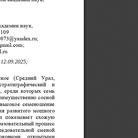
кадемии наук,  
 109
0873@yandex.ru; 
mail.com;  
.ru 
 12.09.2025;  
ское  (Сред
ний  Урал, 
 стратиграфический  и 
,  среди  которых  семь 
еимущественно сосной 
а  высокое  семеношение 
чия  развитого  мощного 
и  показывает  схожую 
разовательный процесс 
следовательной  сменой 
соковыми,  открытыми 