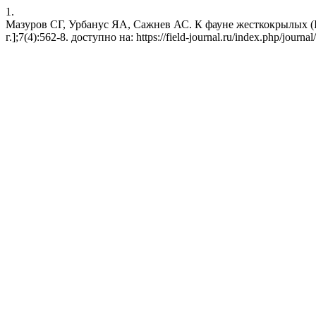
1.
Мазуров СГ, Урбанус ЯА, Сажнев АС. К фауне жесткокрылых (Ins
г.];7(4):562-8. доступно на: https://field-journal.ru/index.php/journal