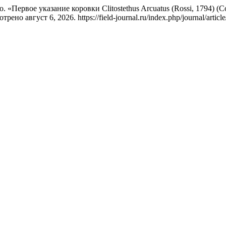
ервое указание коровки Clitostethus Arcuatus (Rossi, 1794) (Col
рено август 6, 2026. https://field-journal.ru/index.php/journal/articl