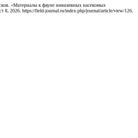
ков. «Материалы к фауне инвазивных насекомых
, 2026. https://field-journal.ru/index.php/journal/article/view/126.