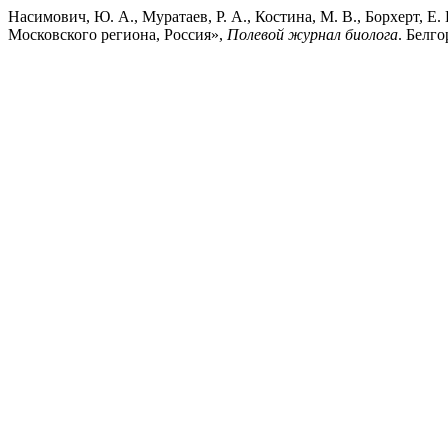
Насимович, Ю. А., Муратаев, Р. А., Костина, М. В., Борхерт, Е.
Московского региона, Россия»,
Полевой журнал биолога
. Белго