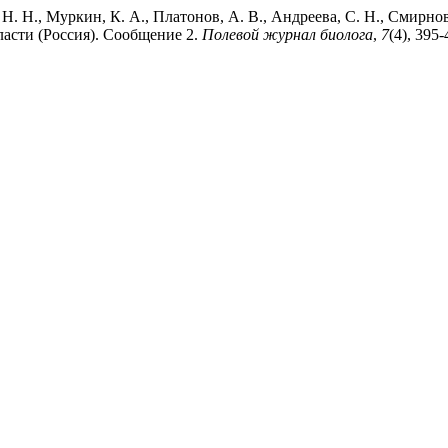
Н. Н., Муркин, К. А., Платонов, А. В., Андреева, С. Н., Смирнов
ласти (Россия). Сообщение 2.
Полевой журнал биолога
,
7
(4), 395