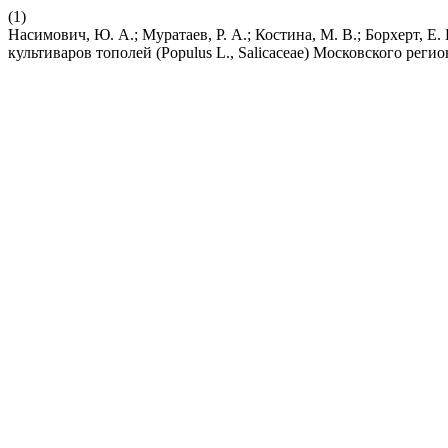
(1)
Насимович, Ю. А.; Муратаев, Р. А.; Костина, М. В.; Борхерт, Е.
культиваров тополей (Populus L., Salicaceae) Московского регио