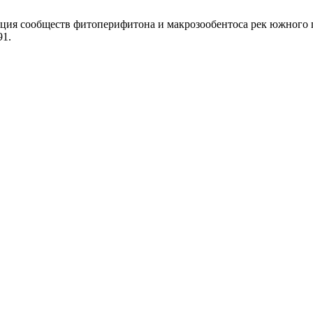
зация сообществ фитоперифитона и макрозообентоса рек южного 
91.