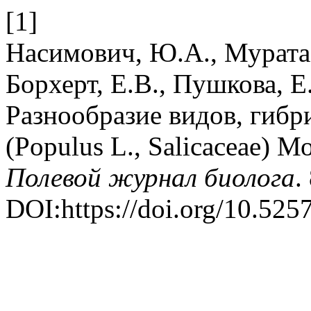
[1]
Насимович, Ю.А., Муратае
Борхерт, Е.В., Пушкова, Е
Разнообразие видов, гибр
(Populus L., Salicaceae) М
Полевой журнал биолога
.
DOI:https://doi.org/10.52