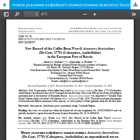
Новое указание кофейного ложнослоника Araecerus fasciculatus (De Geer, 1775) (Coleoptera, Anthribidae) из европейской части России