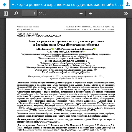
Находки редких и охраняемых сосудистых растений в бассейне реки Суды (Вологодская область)