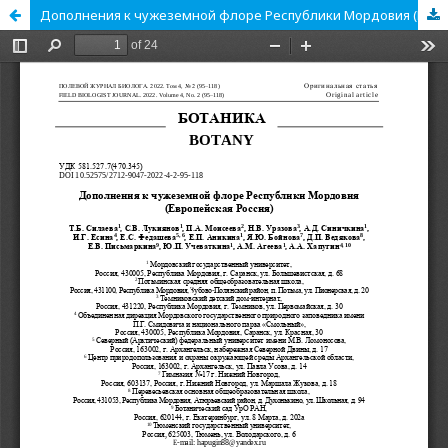
Дополнения к чужеземной флоре Республики Мордовия (Европейская Россия)